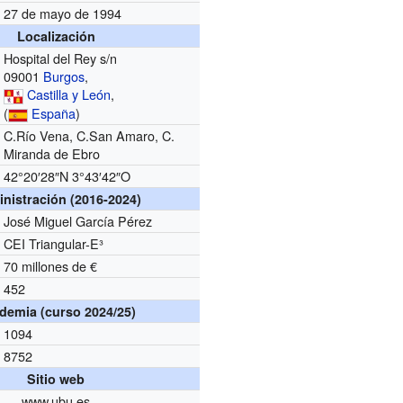
27 de mayo de 1994
Localización
Hospital del Rey s/n
09001
Burgos
,
Castilla y León
,
(
España
)
C.Río Vena, C.San Amaro, C.
Miranda de Ebro
42°20′28″N
3°43′42″O
nistración (2016-2024)
José Miguel García Pérez
CEI Triangular-E³
70 millones de €
452
demia (curso 2024/25)
1094
8752
Sitio web
www.ubu.es