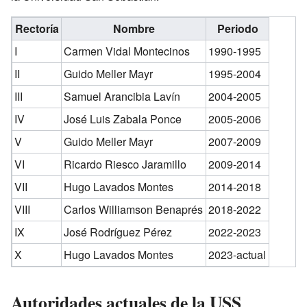
Rectoría
Nombre
Periodo
I
Carmen Vidal Montecinos
1990-1995
II
Guido Meller Mayr
1995-2004
III
Samuel Arancibia Lavín
2004-2005
IV
José Luis Zabala Ponce
2005-2006
V
Guido Meller Mayr
2007-2009
VI
Ricardo Riesco Jaramillo
2009-2014
VII
Hugo Lavados Montes
2014-2018
VIII
Carlos Williamson Benaprés
2018-2022
IX
José Rodríguez Pérez
2022-2023
X
Hugo Lavados Montes
2023-actual
Autoridades actuales de la USS