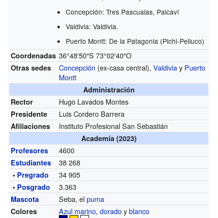
Concepción: Tres Pascualas, Paicaví
Valdivia: Valdivia.
Puerto Montt: De la Patagonia (Pichi-Pelluco)
36°48′50″S
73°02′40″O
Coordenadas
Concepción
(ex-casa central)
,
Valdivia
y
Puerto
Otras sedes
Montt
Administración
Hugo Lavados Montes
Rector
Luis Cordero Barrera
Presidente
Instituto Profesional San Sebastián
Afiliaciones
Academia (2023)
4600
Profesores
38 268
Estudiantes
34 905
•
Pregrado
3.363
•
Posgrado
Seba, el
puma
Mascota
Azul marino
,
dorado
y
blanco
Colores