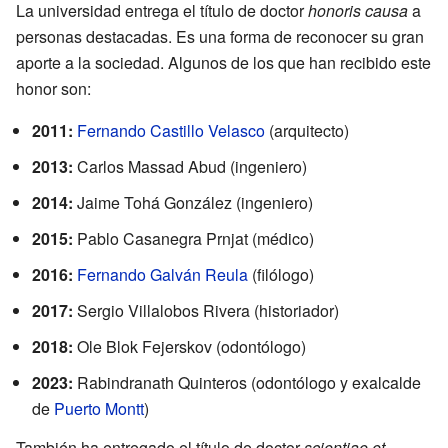
La universidad entrega el título de doctor
honoris causa
a
personas destacadas. Es una forma de reconocer su gran
aporte a la sociedad. Algunos de los que han recibido este
honor son:
2011:
Fernando Castillo Velasco
(arquitecto)
2013:
Carlos Massad Abud (ingeniero)
2014:
Jaime Tohá González (ingeniero)
2015:
Pablo Casanegra Prnjat (médico)
2016:
Fernando Galván Reula
(filólogo)
2017:
Sergio Villalobos Rivera (historiador)
2018:
Ole Blok Fejerskov (odontólogo)
2023:
Rabindranath Quinteros (odontólogo y exalcalde
de
Puerto Montt
)
También ha entregado el título de doctor
scientiae et