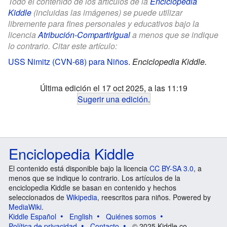
Todo el contenido de los artículos de la
Enciclopedia
Kiddle
(incluidas las imágenes) se puede utilizar
libremente para fines personales y educativos bajo la
licencia
Atribución-CompartirIgual
a menos que se indique
lo contrario. Citar este artículo:
USS Nimitz (CVN-68) para Niños
.
Enciclopedia Kiddle.
Última edición el 17 oct 2025, a las 11:19
Sugerir una edición
.
Enciclopedia Kiddle
El contenido está disponible bajo la licencia
CC BY-SA 3.0
, a
menos que se indique lo contrario. Los artículos de la
enciclopedia Kiddle se basan en contenido y hechos
seleccionados de
Wikipedia
, reescritos para niños. Powered by
MediaWiki
.
Kiddle Español
English
Quiénes somos
Política de privacidad
Contacto
© 2025 Kiddle.co