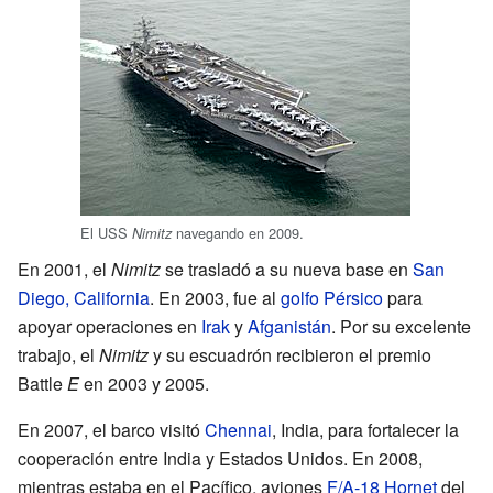
El USS
navegando en 2009.
Nimitz
En 2001, el
Nimitz
se trasladó a su nueva base en
San
Diego, California
. En 2003, fue al
golfo Pérsico
para
apoyar operaciones en
Irak
y
Afganistán
. Por su excelente
trabajo, el
Nimitz
y su escuadrón recibieron el premio
Battle
E
en 2003 y 2005.
En 2007, el barco visitó
Chennai
, India, para fortalecer la
cooperación entre India y Estados Unidos. En 2008,
mientras estaba en el Pacífico, aviones
F/A-18 Hornet
del