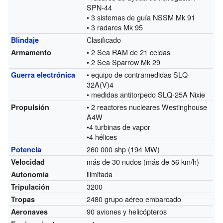
SPN-44
• 3 sistemas de guía NSSM Mk 91
• 3 radares Mk 95
Clasificado
Blindaje
• 2 Sea RAM de 21 celdas
Armamento
• 2 Sea Sparrow Mk 29
• equipo de contramedidas SLQ-
Guerra electrónica
32A(V)4
• medidas antitorpedo SLQ-25A Nixie
• 2 reactores nucleares Westinghouse
Propulsión
A4W
•4 turbinas de vapor
•4 hélices
260 000 shp (194 MW)
Potencia
más de 30 nudos (más de 56 km/h)
Velocidad
ilimitada
Autonomía
3200
Tripulación
2480 grupo aéreo embarcado
Tropas
90 aviones y helicópteros
Aeronaves