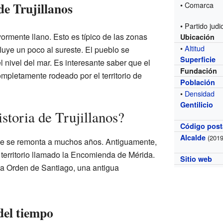
de Trujillanos
• Comarca
• Partido judic
yormente llano. Esto es típico de las zonas
Ubicación
•
Altitud
fluye un poco al sureste. El pueblo se
Superficie
 nivel del mar. Es interesante saber que el
Fundación
ompletamente rodeado por el territorio de
Población
•
Densidad
Gentilicio
storia de Trujillanos?
Código post
Alcalde
(2019
 que se remonta a muchos años. Antiguamente,
 territorio llamado la Encomienda de Mérida.
Sitio web
 la Orden de Santiago, una antigua
 del tiempo