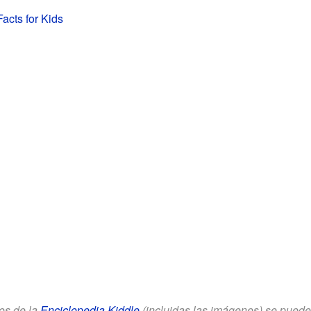
Facts for Kids
los de la
Enciclopedia Kiddle
(incluidas las imágenes) se puede u