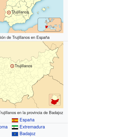
Trujillanos
ión de Trujillanos en España
Trujillanos
rujillanos en la provincia de Badajoz
España
noma
Extremadura
Badajoz