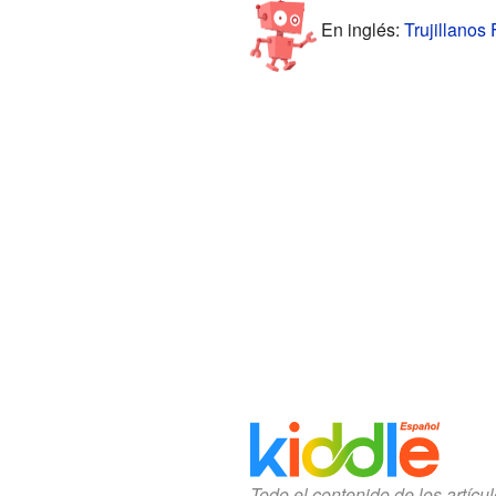
En inglés:
Trujillanos 
Todo el contenido de los artícu