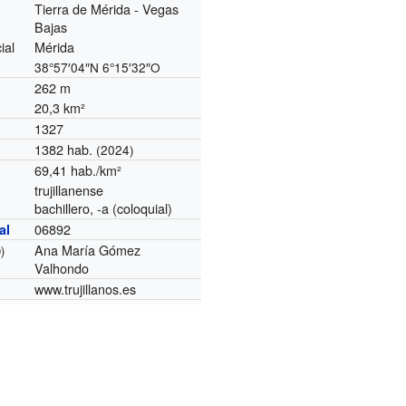
Tierra de Mérida - Vegas
Bajas
ial
Mérida
38°57′04″N
6°15′32″O
262 m
20,3 km²
1327
1382 hab.
(2024)
69,41 hab./km²
trujillanense
bachillero, -a (coloquial)
06892
al
Ana María Gómez
)
Valhondo
www.trujillanos.es