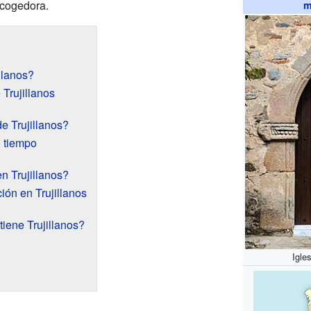
acogedora.
m
llanos?
 Trujillanos
e Trujillanos?
l tiempo
n Trujillanos?
ión en Trujillanos
tiene Trujillanos?
Igle