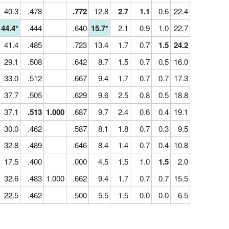
40.3
.478
.772
12.8
2.7
1.1
0.6
22.4
44.4*
.444
.640
15.7*
2.1
0.9
1.0
22.7
41.4
.485
.723
13.4
1.7
0.7
1.5
24.2
29.1
.508
.642
8.7
1.5
0.7
0.5
16.0
33.0
.512
.667
9.4
1.7
0.7
0.7
17.3
37.7
.505
.629
9.6
2.5
0.8
0.5
18.8
37.1
.513
1.000
.687
9.7
2.4
0.6
0.4
19.1
30.0
.462
.587
8.1
1.8
0.7
0.3
9.5
32.8
.489
.646
8.4
1.4
0.7
0.4
10.8
17.5
.400
.000
4.5
1.5
1.0
1.5
2.0
32.6
.483
1.000
.662
9.4
1.7
0.7
0.7
15.5
22.5
.462
.500
5.5
1.5
0.0
0.0
6.5