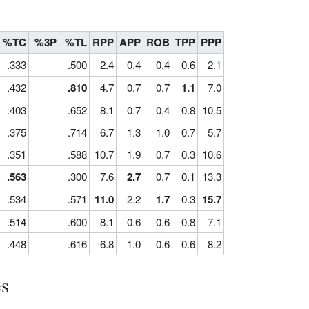
%TC
%3P
%TL
RPP
APP
ROB
TPP
PPP
.333
.500
2.4
0.4
0.4
0.6
2.1
.432
.810
4.7
0.7
0.7
1.1
7.0
.403
.652
8.1
0.7
0.4
0.8
10.5
.375
.714
6.7
1.3
1.0
0.7
5.7
.351
.588
10.7
1.9
0.7
0.3
10.6
.563
.300
7.6
2.7
0.7
0.1
13.3
.534
.571
11.0
2.2
1.7
0.3
15.7
.514
.600
8.1
0.6
0.6
0.8
7.1
.448
.616
6.8
1.0
0.6
0.6
8.2
es