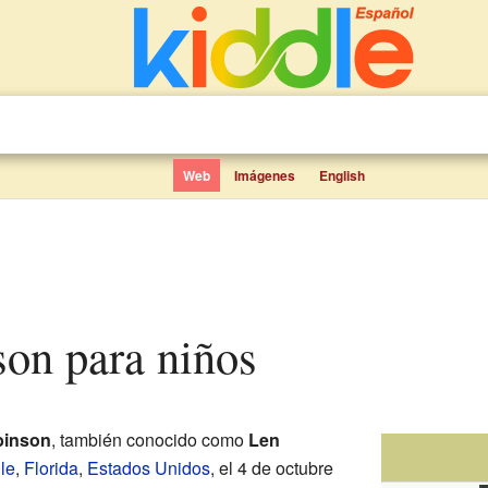
Web
Imágenes
English
son para niños
binson
, también conocido como
Len
le
,
Florida
,
Estados Unidos
, el 4 de octubre