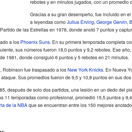
rebotes y en minutos jugados, con un promedio 
Gracias a su gran desempeño, fue incluido en el
a leyendas como
Julius Erving
,
George Gervin
,
B
Partido de las Estrellas en 1978, donde anotó 7 puntos y captur
sado a los
Phoenix Suns
. En su primera temporada completa co
iguiente, sus números fueron 18,0 puntos y 9,2 rebotes. Ese añ
s de 1981, donde consiguió 6 puntos y 5 rebotes en 21 minutos.
, Robinson fue traspasado a los
New York Knicks
. En Nueva Yo
 ataque. Sus promedios fueron de 9,5 y 10,8 puntos en sus dos
85, después de solo dos partidos, una lesión en un dedo del pie 
us 11 temporadas como profesional, promedió 15,5 puntos y 9,4 
ria de la NBA
que se encuentran entre los 150 mejores anotado
as