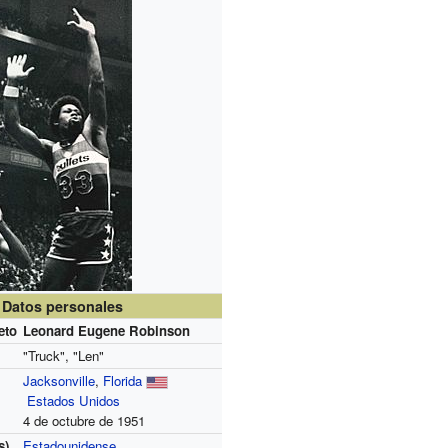
Datos personales
eto
Leonard Eugene Robinson
"Truck", "Len"
Jacksonville
,
Florida
Estados Unidos
4 de octubre de 1951
s)
Estadounidense