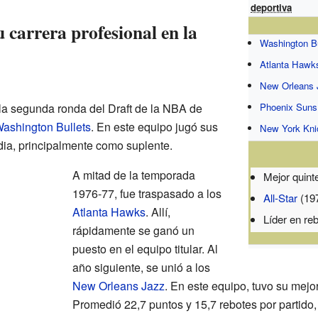
deportiva
carrera profesional en la
Washington Bu
Atlanta Hawk
New Orleans 
la segunda ronda del Draft de la NBA de
Phoenix Suns
ashington Bullets
. En este equipo jugó sus
New York Kni
ia, principalmente como suplente.
A mitad de la temporada
Mejor quint
1976-77, fue traspasado a los
All-Star
(19
Atlanta Hawks
. Allí,
Líder en re
rápidamente se ganó un
puesto en el equipo titular. Al
año siguiente, se unió a los
New Orleans Jazz
. En este equipo, tuvo su mej
Promedió 22,7 puntos y 15,7 rebotes por partido, s