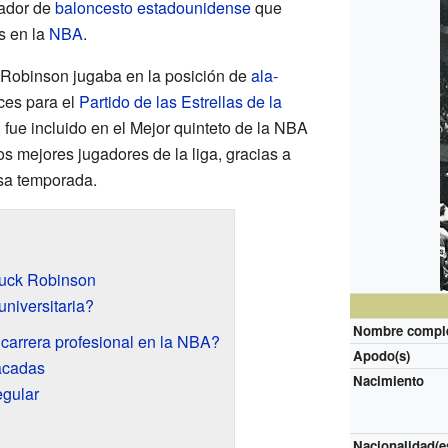
gador de
baloncesto
estadounidense
que
s en la
NBA
.
 Robinson jugaba en la posición de
ala-
ces para el
Partido de las Estrellas de la
fue incluido en el Mejor quinteto de la NBA
s mejores jugadores de la liga, gracias a
esa temporada.
ruck Robinson
niversitaria?
Nombre compl
arrera profesional en la NBA?
Apodo(s)
acadas
Nacimiento
gular
Nacionalidad(e