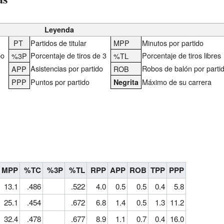
Leyenda
PT
Partidos de titular
MPP
Minutos por partido
po
Porcentaje de tiros de 3
Porcentaje de tiros libres
%3P
%TL
Asistencias por partido
Robos de balón por parti
APP
ROB
PPP
Puntos por partido
Máximo de su carrera
Negrita
MPP
%TC
%3P
%TL
RPP
APP
ROB
TPP
PPP
13.1
.486
.522
4.0
0.5
0.5
0.4
5.8
25.1
.454
.672
6.8
1.4
0.5
1.3
11.2
32.4
.478
.677
8.9
1.1
0.7
0.4
16.0