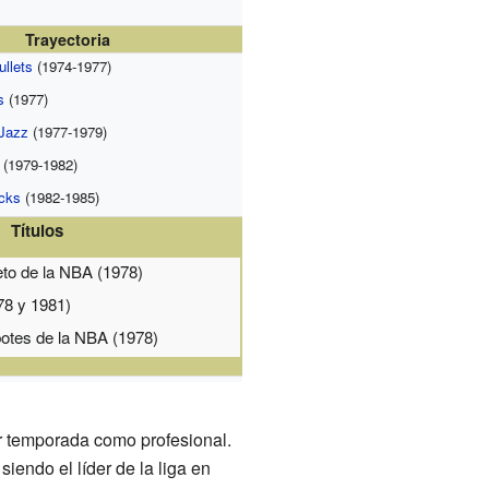
Trayectoria
llets
(1974-1977)
s
(1977)
Jazz
(1977-1979)
(1979-1982)
cks
(1982-1985)
Títulos
eto de la NBA (1978)
78 y 1981)
botes de la NBA (1978)
or temporada como profesional.
iendo el líder de la liga en