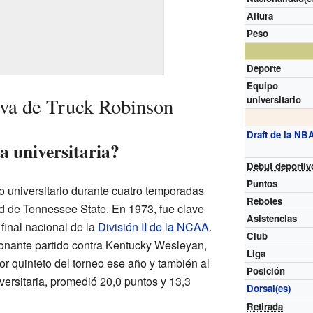
Altura
Peso
Deporte
Equipo
iva de Truck Robinson
universitario
Draft de la NB
a universitaria?
Debut deportiv
Puntos
 universitario durante cuatro temporadas
Rebotes
d de Tennessee State. En 1973, fue clave
Asistencias
 final nacional de la
División II de la NCAA
.
Club
nante partido contra Kentucky Wesleyan,
Liga
r quinteto del torneo ese año y también al
Posición
versitaria, promedió 20,0 puntos y 13,3
Dorsal(es)
Retirada