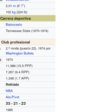
2,01
m
(6
′
7
″
)
102
kg
(224
lb
)
Carrera deportiva
Baloncesto
Tennessee State (1970-1974)
Club profesional
A
2.ª ronda (puesto 22), 1974 por
Washington Bullets
o
1974
11,988 (15.5 PPP)
7,267 (9.4 RPP)
1,348 (1.7 APP)
Retirado
NBA
Ala-Pívot
33 - 21 - 23
1985