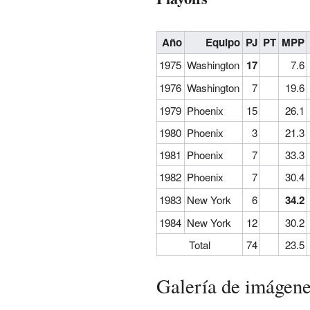
Año
Equipo
PJ
PT
MPP
1975
Washington
17
7.6
1976
Washington
7
19.6
1979
Phoenix
15
26.1
1980
Phoenix
3
21.3
1981
Phoenix
7
33.3
1982
Phoenix
7
30.4
1983
New York
6
34.2
1984
New York
12
30.2
Total
74
23.5
Galería de imágen