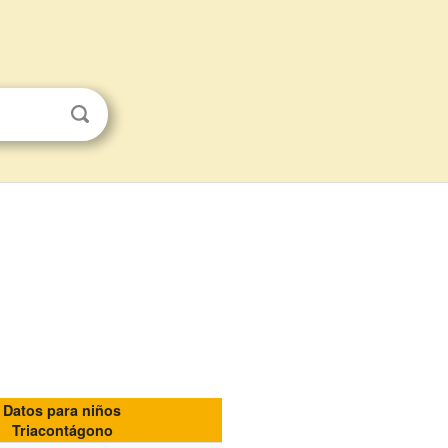
Datos para niños
Triacontágono