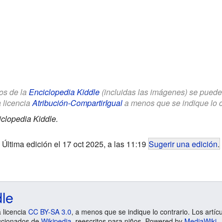
los de la
Enciclopedia Kiddle
(incluidas las imágenes) se puede u
a licencia
Atribución-CompartirIgual
a menos que se indique lo con
clopedia Kiddle.
Última edición el 17 oct 2025, a las 11:19
Sugerir una edición
.
dle
a licencia
CC BY-SA 3.0
, a menos que se indique lo contrario. Los artíc
ccionados de
Wikipedia
, reescritos para niños. Powered by
MediaWiki
.