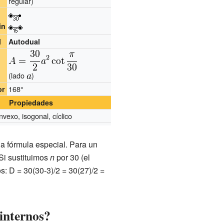
regular)
in
l
Autodual
(lado
)
168°
or
Propiedades
vexo, isogonal, cíclico
a fórmula especial. Para un
 Si sustituimos
n
por 30 (el
: D = 30(30-3)/2 = 30(27)/2 =
 internos?