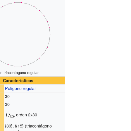
n triacontágono regular
Características
Polígono regular
30
30
, orden 2x30
{30}, t{15} (triacontágono