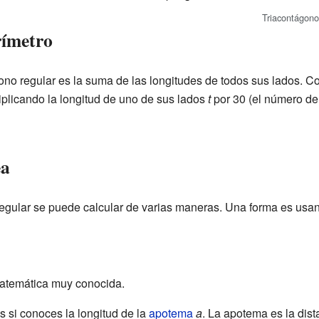
Triacontágono
rímetro
ono regular es la suma de las longitudes de todos sus lados. C
iplicando la longitud de uno de sus lados
t
por 30 (el número de 
ea
egular se puede calcular de varias maneras. Una forma es usan
matemática muy conocida.
es si conoces la longitud de la
apotema
a
. La apotema es la dist