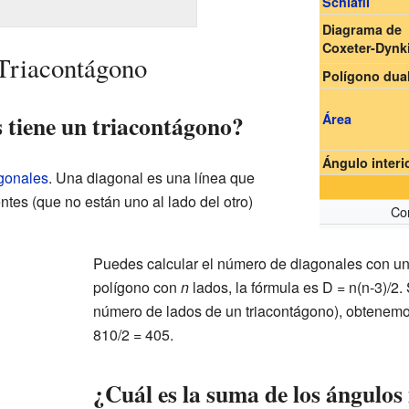
Schläfli
Diagrama de
Coxeter-Dynk
Triacontágono
Polígono dua
 tiene un triacontágono?
Área
Ángulo interi
gonales
. Una diagonal es una línea que
tes (que no están uno al lado del otro)
Con
Puedes calcular el número de diagonales con un
polígono con
n
lados, la fórmula es D = n(n-3)/2.
número de lados de un triacontágono), obtenemos
810/2 = 405.
¿Cuál es la suma de los ángulos