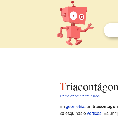
Triacontágo
Enciclopedia para niños
En
geometría
, un
triacontágo
30 esquinas o
vértices
. Es un t