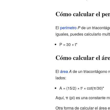
Cómo calcular el pe
El
perímetro
P
de un triacontág
iguales, puedes calcularlo mult
P = 30 × t*
Cómo calcular el ár
El
área
A
de un triacontágono r
lados:
A = (15/2) × t² × cot(π/30)*
Aquí, π (pi) es una constante 
Otra forma de calcular el área 