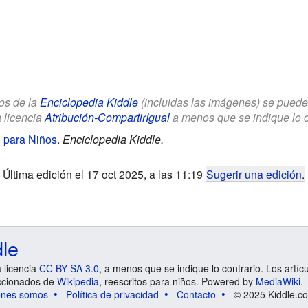
los de la
Enciclopedia Kiddle
(incluidas las imágenes) se puede u
a licencia
Atribución-CompartirIgual
a menos que se indique lo con
) para Niños
.
Enciclopedia Kiddle.
Última edición el 17 oct 2025, a las 11:19
Sugerir una edición
.
dle
a licencia
CC BY-SA 3.0
, a menos que se indique lo contrario. Los artíc
ccionados de
Wikipedia
, reescritos para niños. Powered by
MediaWiki
.
énes somos
Política de privacidad
Contacto
© 2025 Kiddle.co