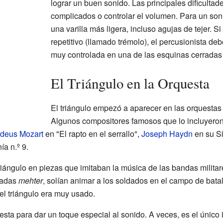
lograr un buen sonido. Las principales dificultad
complicados o controlar el volumen. Para un so
una varilla más ligera, incluso agujas de tejer. S
repetitivo (llamado trémolo), el percusionista deb
muy controlada en una de las esquinas cerradas 
El Triángulo en la Orquesta
El triángulo empezó a aparecer en las orquesta
Algunos compositores famosos que lo incluyeron
deus Mozart
en "El rapto en el serrallo",
Joseph Haydn
en su Si
a n.º 9.
riángulo en piezas que imitaban la música de las bandas milit
madas
mehter
, solían animar a los soldados en el campo de bata
l triángulo era muy usado.
uesta para dar un toque especial al sonido. A veces, es el único