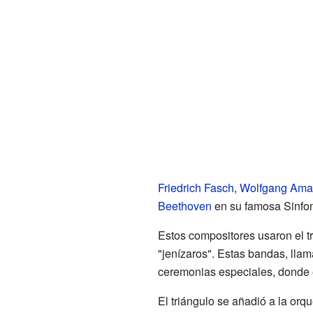
Friedrich Fasch
,
Wolfgang Ama
Beethoven
en su famosa Sinfoní
Estos compositores usaron el t
"jenízaros". Estas bandas, lla
ceremonias especiales, donde e
El triángulo se añadió a la orq