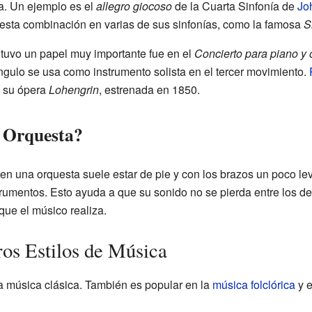
ía. Un ejemplo es el
allegro giocoso
de la Cuarta Sinfonía de
Jo
sta combinación en varias de sus sinfonías, como la famosa
S
 tuvo un papel muy importante fue en el
Concierto para piano y 
ángulo se usa como instrumento solista en el tercer movimiento.
e su ópera
Lohengrin
, estrenada en 1850.
a Orquesta?
 en una orquesta suele estar de pie y con los brazos un poco le
strumentos. Esto ayuda a que su sonido no se pierda entre los 
ue el músico realiza.
ros Estilos de Música
la música clásica. También es popular en la
música folclórica
y e