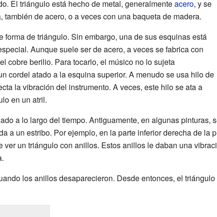
ado. El triángulo está hecho de metal, generalmente
acero
, y se
a, también de acero, o a veces con una baqueta de madera.
e forma de triángulo. Sin embargo, una de sus esquinas está
 especial. Aunque suele ser de acero, a veces se fabrica con
 cobre berilio. Para tocarlo, el músico no lo sujeta
un cordel atado a la esquina superior. A menudo se usa hilo de
cta la vibración del instrumento. A veces, este hilo se ata a
lo en un atril.
ado a lo largo del tiempo. Antiguamente, en algunas pinturas, 
 a un estribo. Por ejemplo, en la parte inferior derecha de la pi
 ver un triángulo con anillos. Estos anillos le daban una vibrac
a.
ando los anillos desaparecieron. Desde entonces, el triángulo ti