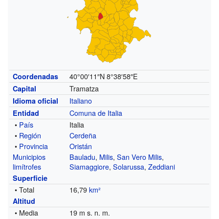
40°00′11″N
8°38′58″E
Coordenadas
Tramatza
Capital
Italiano
Idioma oficial
Comuna de Italia
Entidad
•
País
Italia
•
Región
Cerdeña
•
Provincia
Oristán
Municipios
Bauladu
,
Milis
,
San Vero Milis
,
limítrofes
Siamaggiore
,
Solarussa
,
Zeddiani
Superficie
• Total
16,79
km²
Altitud
• Media
19 m s. n. m.