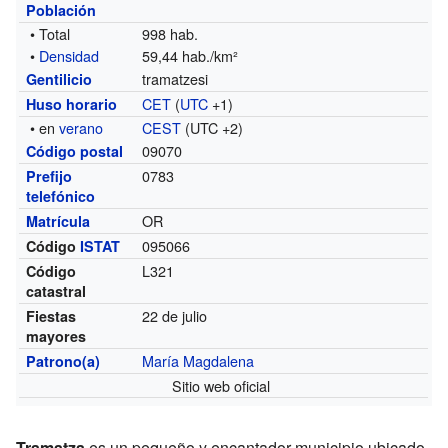
Población
• Total
998 hab.
•
Densidad
59,44 hab./km²
tramatzesi
Gentilicio
CET
(
UTC
+1)
Huso horario
• en
verano
CEST
(UTC +2)
09070
Código postal
0783
Prefijo
telefónico
OR
Matrícula
095066
Código
ISTAT
L321
Código
catastral
22 de julio
Fiestas
mayores
María Magdalena
Patrono(a)
Sitio web oficial
Tramatza
es un pequeño y encantador municipio ubicado