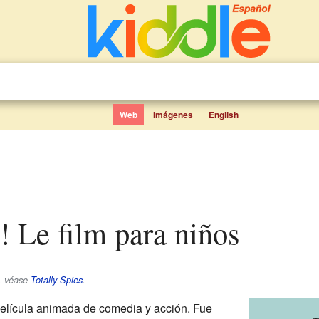
Web
Imágenes
English
s! Le film para niños
e, véase
Totally Spies
.
elícula animada de comedia y acción. Fue