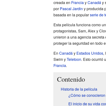
creada en
Francia
y
Canadá
y s
por
Pascal Jardin
y producida p
basada en la popular
serie de 
Esta película funciona como un
protagonistas, Sam, Alex y Clo
unieron a una agencia secreta 
proteger la seguridad en todo 
En
Canadá
y
Estados Unidos
,
Swim y
Teletoon
. Esto ocurrió
Francia
.
Contenido
Historia de la película
¿Cómo se conocieron 
El inicio de su vida c