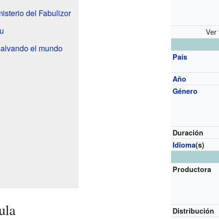
isterio del Fabulizor
bu
Ver 
salvando el mundo
País
Año
Género
Duración
Idioma
(s)
Productora
ula
Distribución