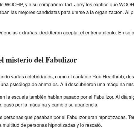
efe de WOOHP, y a su compañero Tad. Jerry les explicó que WOO
an las mejores candidatas para unirse a la organización. Al pri
iencias extrañas, decidieron aceptar el entrenamiento. En sol
l misterio del Fabulizor
ndo varias celebridades, como el cantante Rob Hearthrob, des
 una psicóloga de animales. Allí descubrieron una máquina mist
n la escuela también habían pasado por el Fabulizor. Al día sig
ex, pasó por la máquina y cambió su apariencia.
s personas que pasaban por el Fabulizor eran hipnotizadas. Ten
la multitud de personas hipnotizadas y lo rescató.