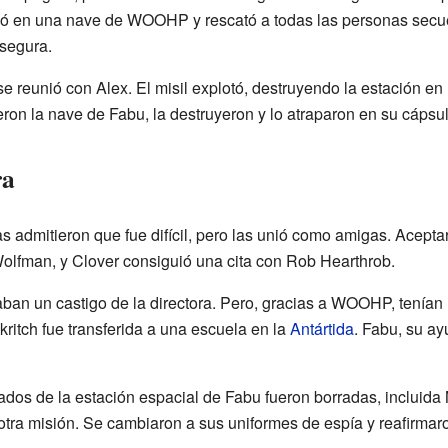
ió en una nave de WOOHP y rescató a todas las personas secues
segura.
e reunió con Alex. El misil explotó, destruyendo la estación e
uieron la nave de Fabu, la destruyeron y lo atraparon en su cáps
ra
s admitieron que fue difícil, pero las unió como amigas. Acept
Wolfman, y Clover consiguió una cita con Rob Hearthrob.
raban un castigo de la directora. Pero, gracias a WOOHP, tenían
kritch fue transferida a una escuela en la
Antártida
. Fabu, su ay
ados de la estación espacial de Fabu fueron borradas, incluida
otra misión. Se cambiaron a sus uniformes de espía y reafirmar