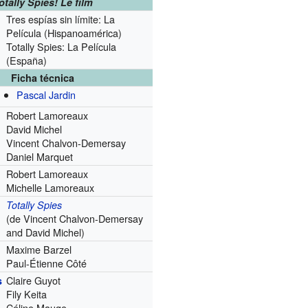
otally Spies! Le film
Tres espías sin límite: La
Película (Hispanoamérica)
Totally Spies: La Película
(España)
Ficha técnica
Pascal Jardin
Robert Lamoreaux
David Michel
Vincent Chalvon-Demersay
Daniel Marquet
Robert Lamoreaux
Michelle Lamoreaux
Totally Spies
(de Vincent Chalvon-Demersay
and David Michel)
Maxime Barzel
Paul-Étienne Côté
Claire Guyot
s
Fily Keita
Céline Mauge