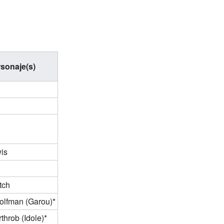
sonaje(s)
wis
tch
lfman (Garou)*
hrob (Idole)*