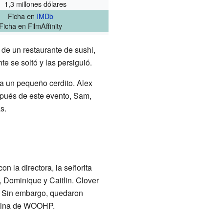
1,3 millones dólares
Ficha
en
IMDb
Ficha
en FilmAffinity
a de un restaurante de sushi,
 se soltó y las persiguió.
n a un pequeño cerdito. Alex
espués de este evento, Sam,
s.
n la directora, la señorita
, Dominique y Caitlin. Clover
. Sin embargo, quedaron
ficina de WOOHP.