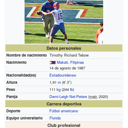
Datos personales
Nombre de nacimiento
Timothy Richard Tebow
Nacimiento
Makati
,
Filipinas
14 de agosto de 1987
Nacionalidad(es)
Estadounidense
Altura
1,91
m
(6
′
3
″
)
Peso
111
kg
(244
lb
)
Pareja
Demi-Leigh Nel-Peters
(
matr.
2020)
Carrera deportiva
Deporte
Fútbol americano
Equipo universitario
Florida
Club profesional