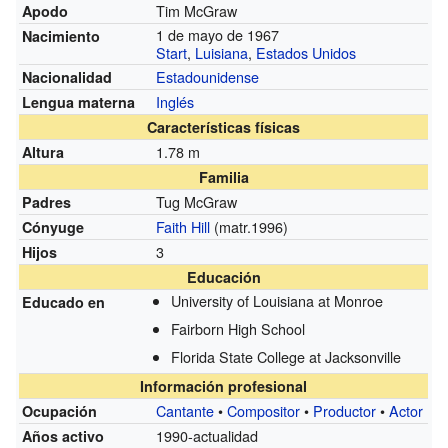
Tim McGraw
Apodo
1 de mayo de 1967
Nacimiento
Start
,
Luisiana
,
Estados Unidos
Estadounidense
Nacionalidad
Inglés
Lengua materna
Características físicas
1.78 m
Altura
Familia
Tug McGraw
Padres
Faith Hill
(matr.1996)
Cónyuge
3
Hijos
Educación
University of Louisiana at Monroe
Educado en
Fairborn High School
Florida State College at Jacksonville
Información profesional
Cantante
•
Compositor
•
Productor
•
Actor
Ocupación
1990-actualidad
Años activo