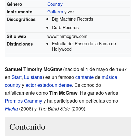
Country
Género
Guitarra
y voz
Instrumento
Big Machine Records
Discográficas
Curb Records
www.timmcgraw.com
Sitio web
Estrella del Paseo de la Fama de
Distinciones
Hollywood
Samuel Timothy McGraw
(nacido el 1 de mayo de 1967
en
Start
,
Luisiana
) es un famoso
cantante
de
música
country
y
actor
estadounidense
. Es conocido
artísticamente como
Tim McGraw
. Ha ganado varios
Premios Grammy
y ha participado en películas como
Flicka
(2006) y
The Blind Side
(2009).
Contenido