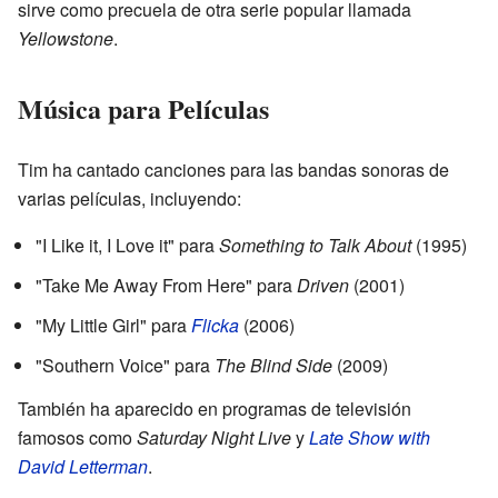
sirve como precuela de otra serie popular llamada
Yellowstone
.
Música para Películas
Tim ha cantado canciones para las bandas sonoras de
varias películas, incluyendo:
"I Like it, I Love it" para
Something to Talk About
(1995)
"Take Me Away From Here" para
Driven
(2001)
"My Little Girl" para
Flicka
(2006)
"Southern Voice" para
The Blind Side
(2009)
También ha aparecido en programas de televisión
famosos como
Saturday Night Live
y
Late Show with
David Letterman
.