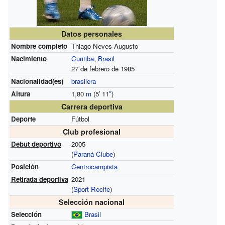
Datos personales
Nombre completo
Thiago Neves Augusto
Nacimiento
Curitiba
,
Brasil
27 de febrero de 1985
Nacionalidad(es)
brasilera
Altura
1,80
m
(5
′
11
″
)
Carrera deportiva
Deporte
Fútbol
Club profesional
Debut deportivo
2005
(
Paraná Clube
)
Posición
Centrocampista
Retirada deportiva
2021
(
Sport Recife
)
Selección nacional
Selección
Brasil