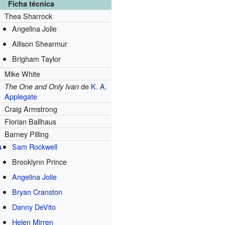
Ficha técnica
Thea Sharrock
Angelina Jolie
Allison Shearmur
Brigham Taylor
Mike White
de
K. A.
The One and Only Ivan
Applegate
Craig Armstrong
Florian Ballhaus
Barney Pilling
Sam Rockwell
s
Brooklynn Prince
Angelina Jolie
Bryan Cranston
Danny DeVito
Helen Mirren