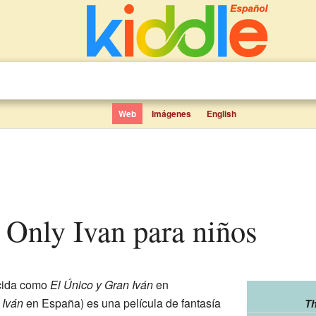
Web
Imágenes
English
 Only Ivan para niños
cida como
El Único y Gran Iván
en
 Iván
en España) es una película de fantasía
Th