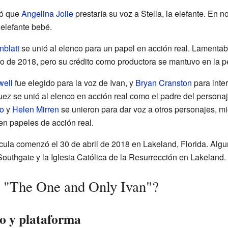
mó que
Angelina Jolie
prestaría su voz a Stella, la elefante. En 
 elefante bebé.
nblatt
se unió al elenco para un papel en acción real. Lamentab
ro de 2018, pero su crédito como productora se mantuvo en la pe
ell
fue elegido para la voz de Ivan, y
Bryan Cranston
para inter
 se unió al elenco en acción real como el padre del personaj
o
y
Helen Mirren
se unieron para dar voz a otros personajes, mi
n papeles de acción real.
lícula comenzó el 30 de abril de 2018 en Lakeland, Florida. Alg
Southgate y la Iglesia Católica de la Resurrección en Lakeland.
ó "The One and Only Ivan"?
o y plataforma