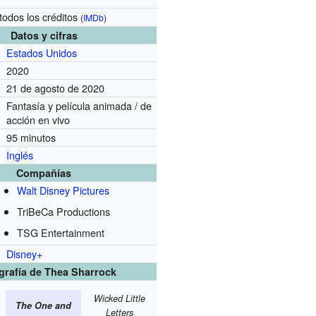
todos los créditos
(
IMDb
)
Datos y cifras
Estados Unidos
2020
21 de agosto de 2020
Fantasía y película animada / de
acción en vivo
95 minutos
Inglés
Compañías
Walt Disney Pictures
TriBeCa Productions
TSG Entertainment
Disney+
grafía de Thea Sharrock
Wicked Little
The One and
Letters