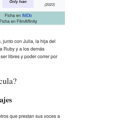
Only Ivan
(2023)
Ficha
en
IMDb
Ficha
en FilmAffinity
unto con Julia, la hija del
 a Ruby y a los demás
er libres y poder correr por
cula?
ajes
otros que prestan sus voces a