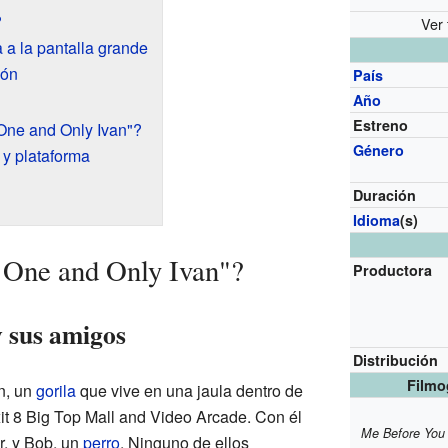
?
Ver 
 a la pantalla grande
ión
País
Año
Estreno
One and Only Ivan"?
Género
y plataforma
Duración
Idioma
(s)
 One and Only Ivan"?
Productora
y sus amigos
Distribución
Filmo
an, un
gorila
que vive en una jaula dentro de
it 8 Big Top Mall and Video Arcade. Con él
Me Before You
, y Bob, un
perro
. Ninguno de ellos