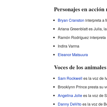
Personajes en acción 
Bryan Cranston
interpreta a 
Ariana Greenblatt es Julia, l
Ramón Rodríguez interpreta a
Indira Varma
Eleanor Matsuura
Voces de los animales
Sam Rockwell
es la voz de Iv
Brooklynn Prince presta su v
Angelina Jolie
es la voz de St
Danny DeVito
es la voz de Bo