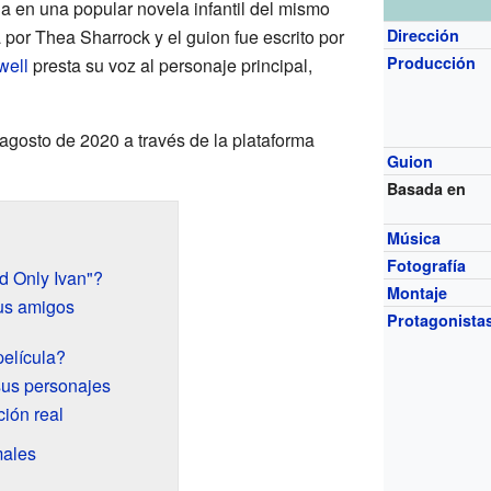
a en una popular novela infantil del mismo
a por Thea Sharrock y el guion fue escrito por
Dirección
Producción
ell
presta su voz al personaje principal,
 agosto de 2020 a través de la plataforma
Guion
Basada en
Música
Fotografía
d Only Ivan"?
Montaje
sus amigos
Protagonista
película?
sus personajes
ión real
males