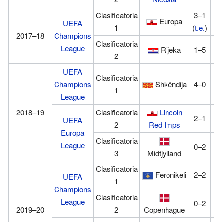
Clasificatoria
3–1
Europa
1
UEFA
1
(
t.e.
)
2017–18
Champions
Clasificatoria
League
Rijeka
1–5
0
2
UEFA
Clasificatoria
Champions
Shkëndija
4–0
0
1
League
2018–19
Clasificatoria
Lincoln
2–1
1
UEFA
2
Red Imps
Europa
Clasificatoria
League
0–2
1
3
Midtjylland
Clasificatoria
Feronikeli
2–2
1
UEFA
1
Champions
Clasificatoria
League
0–2
0
2019–20
2
Copenhague