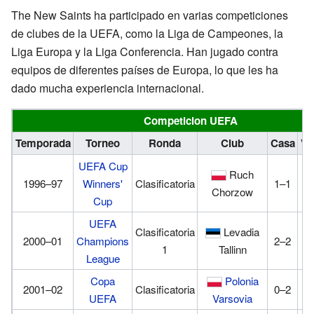
The New Saints ha participado en varias competiciones
de clubes de la UEFA, como la Liga de Campeones, la
Liga Europa y la Liga Conferencia. Han jugado contra
equipos de diferentes países de Europa, lo que les ha
dado mucha experiencia internacional.
Competicion UEFA
Temporada
Torneo
Ronda
Club
Casa
Vis
UEFA Cup
Ruch
1996–97
Winners'
Clasificatoria
1–1
0
Chorzow
Cup
UEFA
Clasificatoria
Levadia
2000–01
Champions
2–2
0
1
Tallinn
League
Copa
Polonia
2001–02
Clasificatoria
0–2
0
UEFA
Varsovia