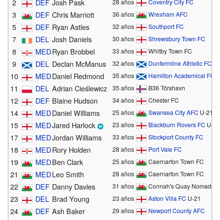
2
DEF
Josh Pask
28 años
Coventry City FC
3
DEF
Chris Marriott
36 años
Wrexham AFC
5
DEF
Ryan Astles
32 años
Southport FC
7
DEL
Josh Daniels
30 años
Shrewsbury Town FC
8
MED
Ryan Brobbel
33 años
Whitby Town FC
9
DEL
Declan McManus
32 años
Dunfermline Athletic FC
10
MED
Daniel Redmond
35 años
Hamilton Academical FC
11
DEL
Adrian Cieślewicz
35 años
B36 Tórshavn
12
DEF
Blaine Hudson
34 años
Chester FC
14
MED
Daniel Williams
25 años
Swansea City AFC
U-21
15
MED
Jared Harlock
23 años
Blackburn Rovers FC
U-21
17
MED
Jordan Williams
33 años
Stockport County FC
18
MED
Rory Holden
28 años
Port Vale FC
19
MED
Ben Clark
25 años
Caernarfon Town FC
21
MED
Leo Smith
28 años
Caernarfon Town FC
22
DEF
Danny Davies
31 años
Connah's Quay Nomads 
23
DEL
Brad Young
23 años
Aston Villa FC
U-21
24
DEF
Ash Baker
29 años
Newport County AFC