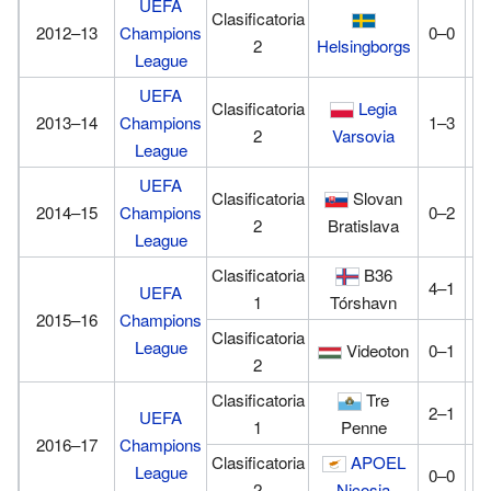
UEFA
Clasificatoria
2012–13
Champions
0–0
0
2
Helsingborgs
League
UEFA
Clasificatoria
Legia
2013–14
Champions
1–3
0
2
Varsovia
League
UEFA
Clasificatoria
Slovan
2014–15
Champions
0–2
0
2
Bratislava
League
Clasificatoria
B36
4–1
2
UEFA
1
Tórshavn
2015–16
Champions
Clasificatoria
League
Videoton
0–1
1
2
Clasificatoria
Tre
2–1
3
UEFA
1
Penne
2016–17
Champions
Clasificatoria
APOEL
League
0–0
0
2
Nicosia