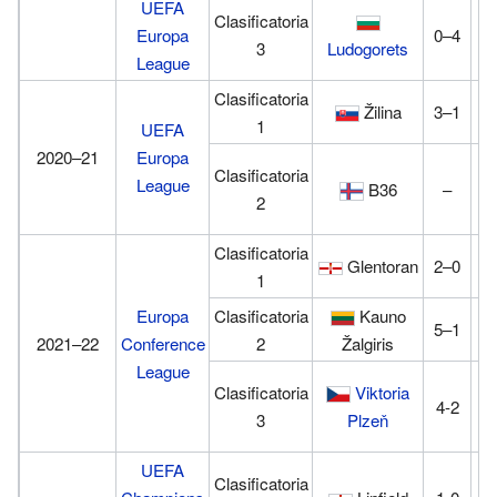
UEFA
Clasificatoria
Europa
0–4
0
3
Ludogorets
League
Clasificatoria
Žilina
3–1
1
UEFA
2020–21
Europa
Clasificatoria
League
B36
–
2
2
Clasificatoria
Glentoran
2–0
1
1
Europa
Clasificatoria
Kauno
5–1
5
2021–22
Conference
2
Žalgiris
League
Clasificatoria
Viktoria
4-2
1
3
Plzeň
UEFA
Clasificatoria