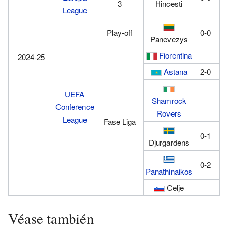
3
Hincesti
League
Play-off
0-0
3
Panevezys
Fiorentina
0
2024-25
Astana
2-0
UEFA
Shamrock
1
Conference
Rovers
League
Fase Liga
0-1
Djurgardens
0-2
Panathinaikos
Celje
2
Véase también