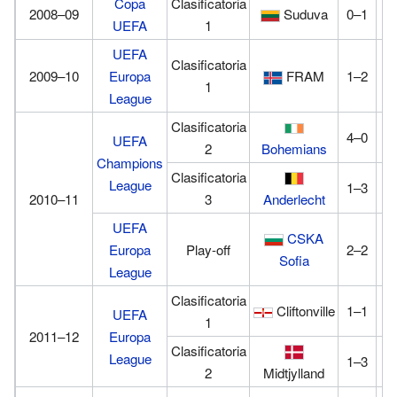
Copa
Clasificatoria
2008–09
Suduva
0–1
0
UEFA
1
UEFA
Clasificatoria
2009–10
Europa
FRAM
1–2
1
1
League
Clasificatoria
4–0
0
UEFA
2
Bohemians
Champions
Clasificatoria
League
1–3
0
2010–11
3
Anderlecht
UEFA
CSKA
Europa
Play-off
2–2
0
Sofia
League
Clasificatoria
Cliftonville
1–1
1
UEFA
1
2011–12
Europa
Clasificatoria
League
1–3
2
2
Midtjylland