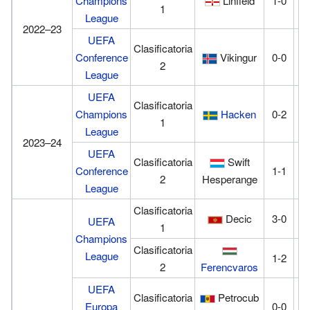
Champions
Linfield
1-0
0
1
League
2022–23
UEFA
Clasificatoria
Conference
Vikingur
0-0
0
2
League
UEFA
Clasificatoria
Champions
Hacken
0-2
1
1
League
2023–24
UEFA
Clasificatoria
Swift
Conference
1-1
2
2
Hesperange
League
Clasificatoria
Decic
3-0
1
UEFA
1
Champions
Clasificatoria
League
1-2
0
2
Ferencvaros
UEFA
Clasificatoria
Petrocub
Europa
0-0
0