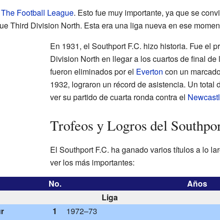
a
The Football League
. Esto fue muy importante, ya que se convi
ue Third Division North. Esta era una liga nueva en ese momen
En 1931, el Southport F.C. hizo historia. Fue el p
Division North en llegar a los cuartos de final de
fueron eliminados por el
Everton
con un marcador
1932, lograron un récord de asistencia. Un total
ver su partido de cuarta ronda contra el
Newcastl
Trofeos y Logros del Southpor
El Southport F.C. ha ganado varios títulos a lo la
ver los más importantes:
No.
Años
Liga
r
1
1972–73