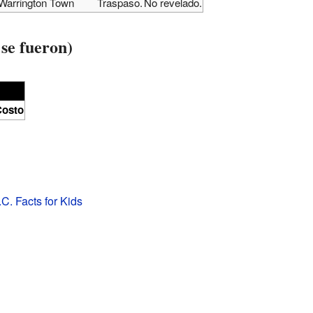
Warrington Town
Traspaso.
No revelado.
se fueron)
osto
C. Facts for Kids