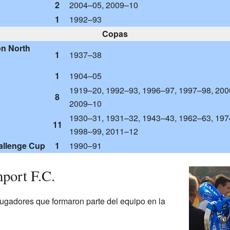
2
2004–05, 2009–10
1
1992–93
Copas
on North
1
1937–38
1
1904–05
1919–20, 1992–93, 1996–97, 1997–98, 200
8
2009–10
1930–31, 1931–32, 1943–43, 1962–63, 197
11
1998–99, 2011–12
allenge Cup
1
1990–91
hport F.C.
 jugadores que formaron parte del equipo en la