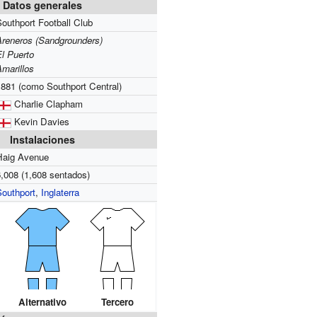
Datos generales
outhport Football Club
Areneros (Sandgrounders)
El Puerto
Amarillos
1881 (como Southport Central)
Charlie Clapham
Kevin Davies
Instalaciones
Haig Avenue
6,008 (1,608 sentados)
Southport
,
Inglaterra
Alternativo
Tercero