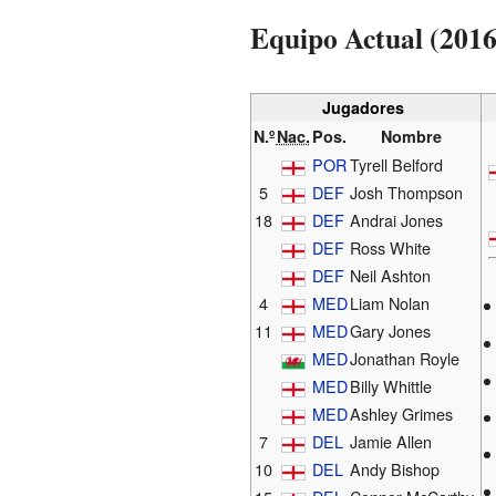
Equipo Actual (2016
Jugadores
N.º
Nac.
Pos.
Nombre
POR
Tyrell Belford
5
DEF
Josh Thompson
18
DEF
Andrai Jones
DEF
Ross White
DEF
Neil Ashton
4
MED
Liam Nolan
11
MED
Gary Jones
MED
Jonathan Royle
MED
Billy Whittle
MED
Ashley Grimes
7
DEL
Jamie Allen
10
DEL
Andy Bishop