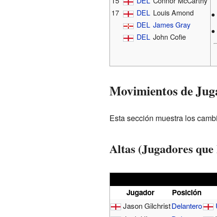
15
DEL
Connor McCarthy
17
DEL
Louis Amond
DEL
James Gray
DEL
John Cofie
Movimientos de Jug
Esta sección muestra los cambi
Altas (Jugadores que 
Jugador
Posición
Jason Gilchrist
Delantero