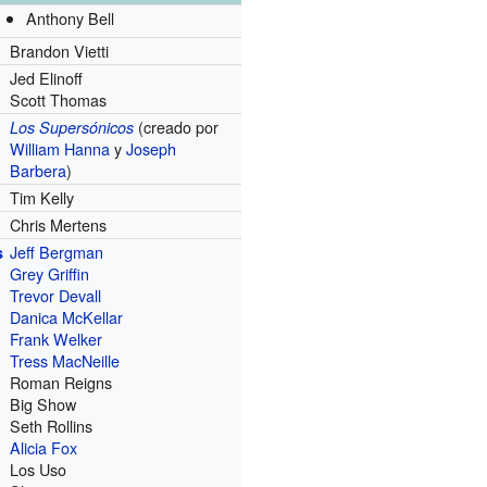
Anthony Bell
Brandon Vietti
Jed Elinoff
Scott Thomas
(creado por
Los Supersónicos
William Hanna
y
Joseph
Barbera
)
Tim Kelly
Chris Mertens
Jeff Bergman
s
Grey Griffin
Trevor Devall
Danica McKellar
Frank Welker
Tress MacNeille
Roman Reigns
Big Show
Seth Rollins
Alicia Fox
Los Uso