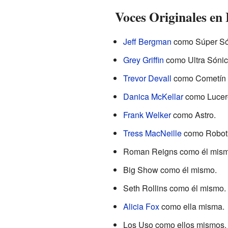
Voces Originales en 
Jeff Bergman
como Súper Sóni
Grey Griffin
como Ultra Sónic
Trevor Devall
como Cometín 
Danica McKellar
como Lucer
Frank Welker
como Astro.
Tress MacNeille
como Roboti
Roman Reigns como él mism
Big Show como él mismo.
Seth Rollins como él mismo.
Alicia Fox
como ella misma.
Los Uso como ellos mismos.