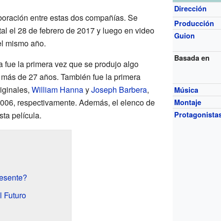
Dirección
aboración entre estas dos compañías. Se
Producción
tal el 28 de febrero de 2017 y luego en video
Guion
el mismo año.
Basada en
a fue la primera vez que se produjo algo
más de 27 años. También fue la primera
iginales,
William Hanna
y
Joseph Barbera
,
Música
2006, respectivamente. Además, el elenco de
Montaje
sta película.
Protagonista
esente?
l Futuro