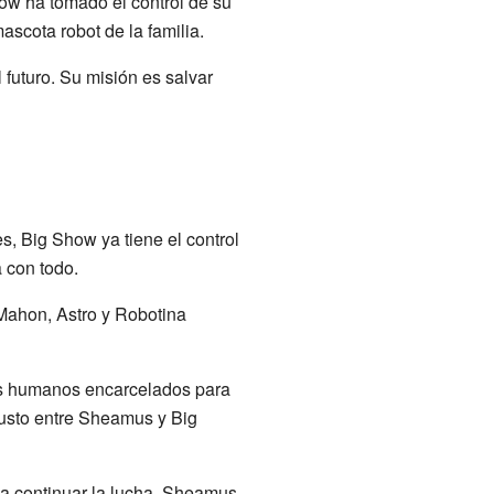
how ha tomado el control de su
scota robot de la familia.
futuro. Su misión es salvar
, Big Show ya tiene el control
 con todo.
cMahon, Astro y Robotina
los humanos encarcelados para
justo entre Sheamus y Big
a continuar la lucha. Sheamus