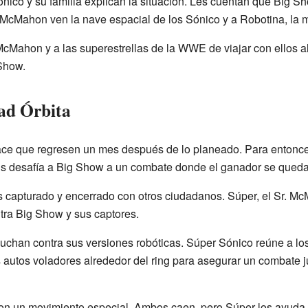
nico y su familia explican la situación. Les cuentan que Big S
 McMahon ven la nave espacial de los Sónico y a Robotina, la ma
cMahon y a las superestrellas de la WWE de viajar con ellos al 
 Show.
ad Órbita
ce que regresen un mes después de lo planeado. Para entonces
us desafía a Big Show a un combate donde el ganador se queda
s capturado y encerrado con otros ciudadanos. Súper, el Sr. M
tra Big Show y sus captores.
luchan contra sus versiones robóticas. Súper Sónico reúne a 
 autos voladores alrededor del ring para asegurar un combate 
 un movimiento especial. Ambos caen, pero Súper los ayuda 