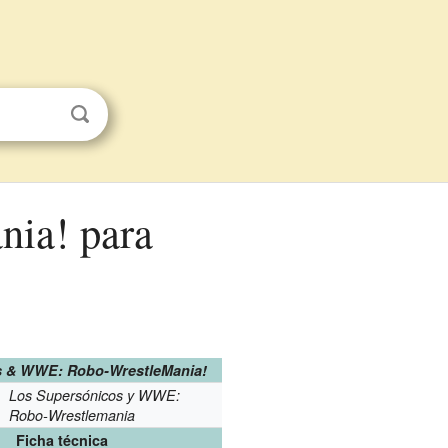
s & WWE: Robo-WrestleMania!
Los Supersónicos y WWE:
Robo-Wrestlemania
Ficha técnica