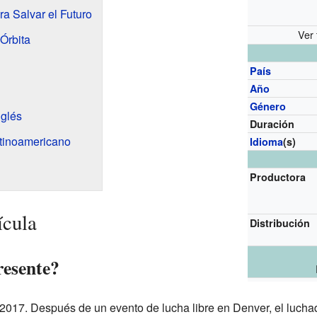
a Salvar el Futuro
Ver 
Órbita
País
Año
Género
nglés
Duración
atinoamericano
Idioma
(s)
Productora
ícula
Distribución
resente?
 2017. Después de un evento de lucha libre en Denver, el luch