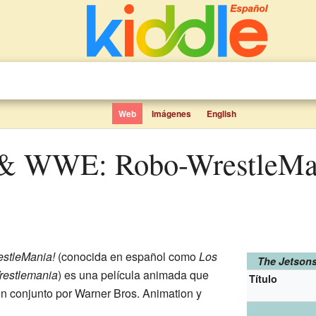
Web
Imágenes
English
stleMania!
(conocida en español como
Los
The Jetson
estlemania
) es una película animada que
Título
n conjunto por Warner Bros. Animation y