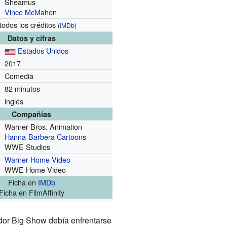
Sheamus
Vince McMahon
todos los créditos
(
IMDb
)
Datos y cifras
Estados Unidos
2017
Comedia
82 minutos
inglés
Compañías
Warner Bros. Animation
Hanna-Barbera Cartoons
WWE Studios
Warner Home Video
WWE Home Video
Ficha
en
IMDb
Ficha
en FilmAffinity
ador Big Show debía enfrentarse