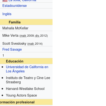
Estadounidense
Inglés
Familia
Mahaila McKellar
Mike Verta
(
matr.
2009;
div.
2012)
Scott Sveslosky
(
matr.
2014)
Fred Savage
1
Educación
Universidad de California en
Los Ángeles
Instituto de Teatro y Cine Lee
Strasberg
Harvard-Westlake School
Young Actors Space
formación profesional