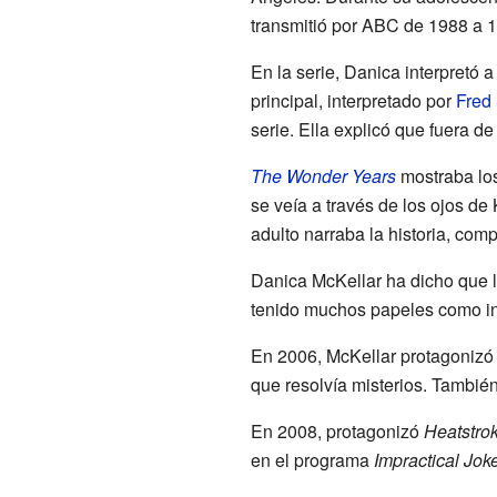
transmitió por ABC de 1988 a 
En la serie, Danica interpretó
principal, interpretado por
Fred
serie. Ella explicó que fuera de
The Wonder Years
mostraba los
se veía a través de los ojos d
adulto narraba la historia, com
Danica McKellar ha dicho que le
tenido muchos papeles como invi
En 2006, McKellar protagonizó
que resolvía misterios. Tambi
En 2008, protagonizó
Heatstro
en el programa
Impractical Jok