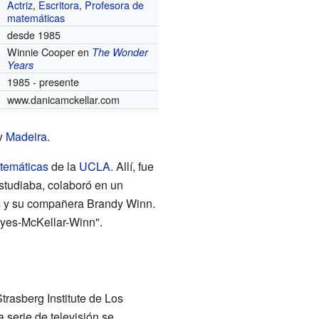
Actriz
,
Escritora
,
Profesora de
matemáticas
desde 1985
Winnie Cooper en
The Wonder
Years
1985 - presente
www.danicamckellar.com
y
Madeira
.
temáticas
de la
UCLA
. Allí, fue
studiaba, colaboró en un
yes y su compañera Brandy Winn.
ayes-McKellar-Winn".
rasberg Institute de Los
a serie de televisión se