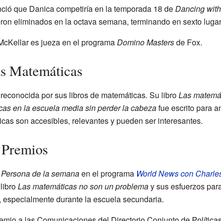
nció que Danica competiría en la temporada 18 de
Dancing with
eron eliminados en la octava semana, terminando en sexto lugar
McKellar es jueza en el programa
Domino Masters
de Fox.
as Matemáticas
reconocida por sus libros de matemáticas. Su libro
Las matemát
cas en la escuela media sin perder la cabeza
fue escrito para an
cas son accesibles, relevantes y pueden ser interesantes.
 Premios
a
Persona de la semana
en el programa
World News con Charle
libro
Las matemáticas no son un problema
y sus esfuerzos para
, especialmente durante la escuela secundaria.
remio a las Comunicaciones del Directorio Conjunto de Política