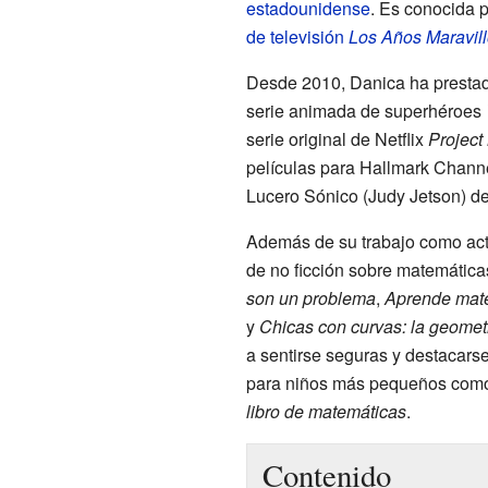
estadounidense
. Es conocida 
de televisión
Los Años Maravil
Desde 2010, Danica ha prestado
serie animada de superhéroes
serie original de Netflix
Project
películas para Hallmark Channe
Lucero Sónico (Judy Jetson) d
Además de su trabajo como actri
de no ficción sobre matemática
son un problema
,
Aprende mate
y
Chicas con curvas: la geomet
a sentirse seguras y destacars
para niños más pequeños co
libro de matemáticas
.
Contenido