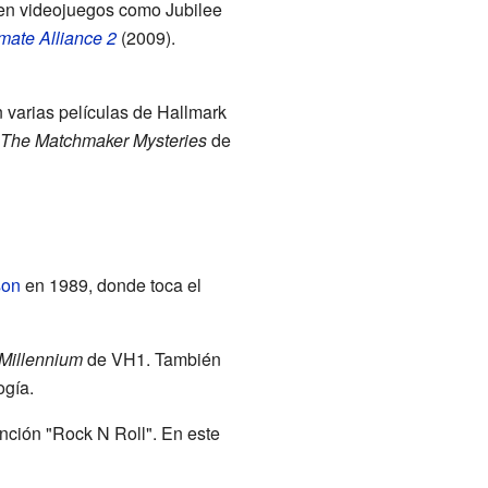
 en videojuegos como Jubilee
imate Alliance 2
(2009).
 varias películas de Hallmark
The Matchmaker Mysteries
de
son
en 1989, donde toca el
 Millennium
de VH1. También
ogía.
nción "Rock N Roll". En este