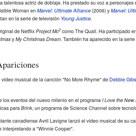
 talentosa actriz de doblaje. Ha prestado su voz a personajes
visible Woman en
Marvel: Ultimate Alliance
(2006) y
Marvel: Ult
an en la serie de televisión
Young Justice
.
2
iginal de Netflix
Project Mc
como The Quail. Ha participado en
stmas
y
My Christmas Dream
. También ha aparecido en la serie
Apariciones
l video musical de la canción "No More Rhyme" de
Debbie Gib
 los eventos del nuevo milenio en el programa
I Love the New
ticas para
Brink
, un programa de Science Channel sobre tecnol
ntante canadiense Avril Lavigne lanzó el video musical de su ca
 interpretando a "Winnie Cooper".