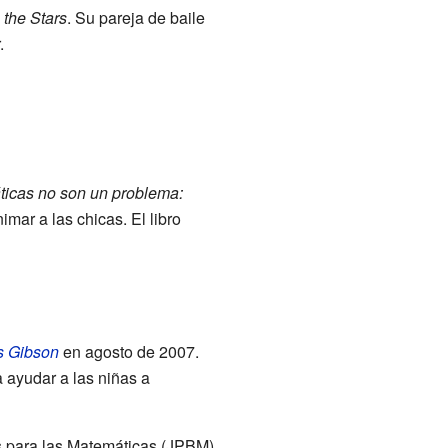
 the Stars
. Su pareja de baile
.
icas no son un problema:
imar a las chicas. El libro
s Gibson
en agosto de 2007.
 ayudar a las niñas a
s para las Matemáticas (JPBM).