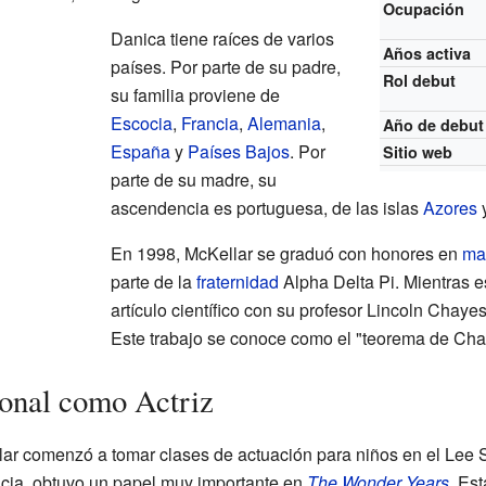
Ocupación
Danica tiene raíces de varios
Años activa
países. Por parte de su padre,
Rol debut
su familia proviene de
Escocia
,
Francia
,
Alemania
,
Año de debut
España
y
Países Bajos
. Por
Sitio web
parte de su madre, su
ascendencia es portuguesa, de las islas
Azores
En 1998, McKellar se graduó con honores en
ma
parte de la
fraternidad
Alpha Delta Pi. Mientras e
artículo científico con su profesor Lincoln Cha
Este trabajo se conoce como el "teorema de Ch
ional como Actriz
lar comenzó a tomar clases de actuación para niños en el Lee St
cia, obtuvo un papel muy importante en
The Wonder Years
. Est