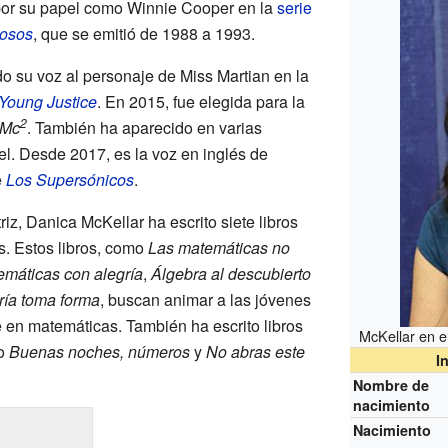
por su papel como Winnie Cooper en la
serie
losos
, que se emitió de 1988 a 1993.
 su voz al personaje de Miss Martian en la
Young Justice
. En 2015, fue elegida para la
2
 Mc
. También ha aparecido en varias
l. Desde 2017, es la voz en inglés de
e
Los Supersónicos
.
z, Danica McKellar ha escrito siete libros
s. Estos libros, como
Las matemáticas no
máticas con alegría
,
Álgebra al descubierto
ría toma forma
, buscan animar a las jóvenes
e en matemáticas. También ha escrito libros
McKellar en el
mo
Buenas noches, números
y
No abras este
I
Nombre de
nacimiento
Nacimiento