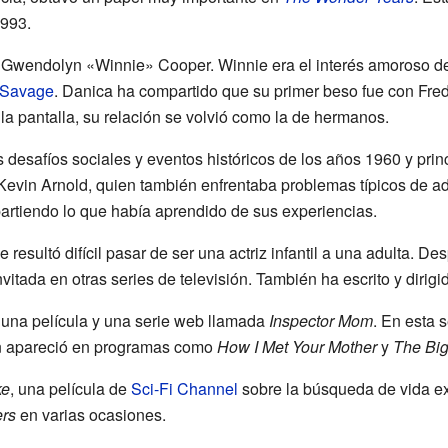
1993.
 a Gwendolyn «Winnie» Cooper. Winnie era el interés amoroso de
 Savage
. Danica ha compartido que su primer beso fue con Fre
 la pantalla, su relación se volvió como la de hermanos.
 desafíos sociales y eventos históricos de los años 1960 y princ
e Kevin Arnold, quien también enfrentaba problemas típicos de 
partiendo lo que había aprendido de sus experiencias.
 resultó difícil pasar de ser una actriz infantil a una adulta. D
tada en otras series de televisión. También ha escrito y dirigi
 una película y una serie web llamada
Inspector Mom
. En esta 
én apareció en programas como
How I Met Your Mother
y
The Bi
ke
, una película de
Sci-Fi Channel
sobre la búsqueda de vida ext
ers
en varias ocasiones.