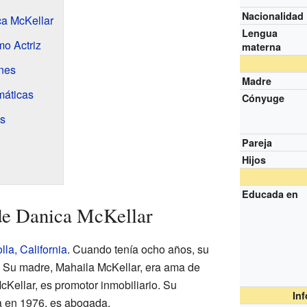
Nacionalidad
ca McKellar
Lengua
mo Actriz
materna
ones
Madre
máticas
Cónyuge
s
Pareja
Hijos
Educada en
de Danica McKellar
lla, California
. Cuando tenía ocho años, su
. Su madre, Mahaila McKellar, era ama de
cKellar, es promotor inmobiliario. Su
In
a en 1976, es abogada.