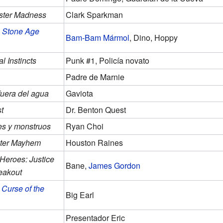
ster Madness
Clark Sparkman
 Stone Age
Bam-Bam Mármol
, Dino, Hoppy
l Instincts
Punk #1, Policía novato
Padre de Marnie
uera del agua
Gaviota
t
Dr. Benton Quest
ses y monstruos
Ryan Choi
ster Mayhem
Houston Raines
eroes: Justice
Bane,
James Gordon
eakout
Curse of the
Big Earl
Presentador Eric