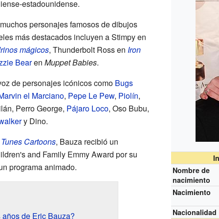
diense-estadounidense.
 muchos personajes famosos de dibujos
les más destacados incluyen a Stimpy en
rinos mágicos
, Thunderbolt Ross en
Iron
zzie Bear
en
Muppet Babies
.
 voz de personajes icónicos como
Bugs
Marvin el Marciano
,
Pepe Le Pew
,
Piolín
,
lán, Perro George,
Pájaro Loco
, Oso Bubu,
walker
y Dino.
 Tunes Cartoons
, Bauza recibió un
hildren's and Family Emmy Award por su
I
 un programa animado.
Nombre de
nacimiento
Nacimiento
Nacionalidad
 años de Eric Bauza?