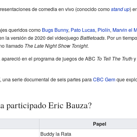
presentaciones de comedia en vivo (conocido como
stand up
) e
ajes queridos como
Bugs Bunny
,
Pato Lucas
,
Piolín
,
Marvin el 
en la versión de 2020 del videojuego
Battletoads
. Por un tiemp
rno llamado
The Late Night Show Tonight
.
a apareció en el programa de juegos de ABC
To Tell The Truth
y 
, una serie documental de seis partes para
CBC Gem
que explo
ha participado Eric Bauza?
Papel
Buddy la Rata