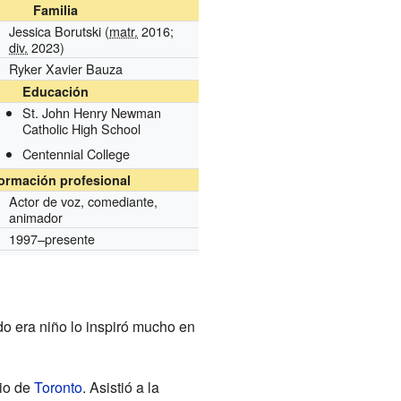
Familia
Jessica Borutski (
matr.
2016;
div.
2023)
Ryker Xavier Bauza
Educación
St. John Henry Newman
Catholic High School
Centennial College
formación profesional
Actor de voz, comediante,
animador
1997–presente
o era niño lo inspiró mucho en
bio de
Toronto
. Asistió a la