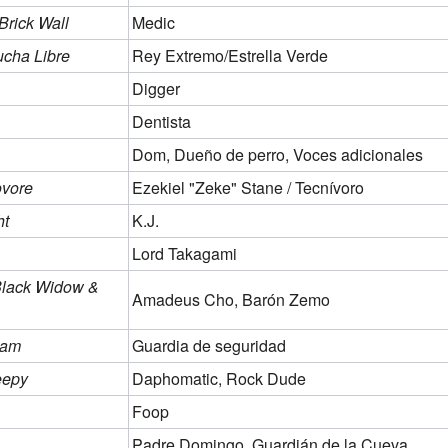
Brick Wall
Medic
cha Libre
Rey Extremo/Estrella Verde
Digger
Dentista
Dom, Dueño de perro, Voces adicionales
ovore
Ezekiel "Zeke" Stane / Tecnívoro
ht
K.J.
Lord Takagami
 Black Widow &
Amadeus Cho, Barón Zemo
ham
Guardia de seguridad
eepy
Daphomatic, Rock Dude
Foop
Padre Domingo, Guardián de la Cueva