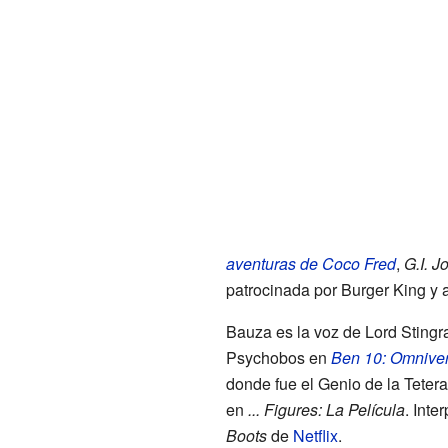
aventuras de Coco Fred
,
G.I. J
patrocinada por Burger King y 
Bauza es la voz de Lord Stingr
Psychobos en
Ben 10: Omnive
donde fue el Genio de la Tetera
en
... Figures: La Película
. Int
Boots
de
Netflix
.