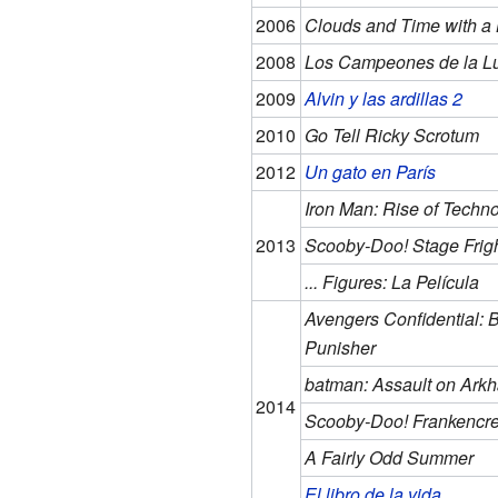
2006
Clouds and Time with a 
2008
Los Campeones de la Lu
2009
Alvin y las ardillas 2
2010
Go Tell Ricky Scrotum
2012
Un gato en París
Iron Man: Rise of Techn
2013
Scooby-Doo! Stage Frig
... Figures: La Película
Avengers Confidential:
Punisher
batman: Assault on Ark
2014
Scooby-Doo! Frankencr
A Fairly Odd Summer
El libro de la vida