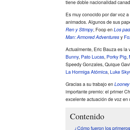
tiene doble nacionalidad cana
Es muy conocido por dar voz a
animados. Algunos de sus pape
Ren y Stimpy
, Foop en
Los pad
Man: Armored Adventures
y
Fo
Actualmente, Eric Bauza es la
Bunny
,
Pato Lucas
,
Porky Pig
,
Speedy Gonzales, Quique Gavi
La Hormiga Atómica
,
Luke Sky
Gracias a su trabajo en
Looney
importante premio: el primer C
excelente actuación de voz en
Contenido
¿Cómo fueron los primeros