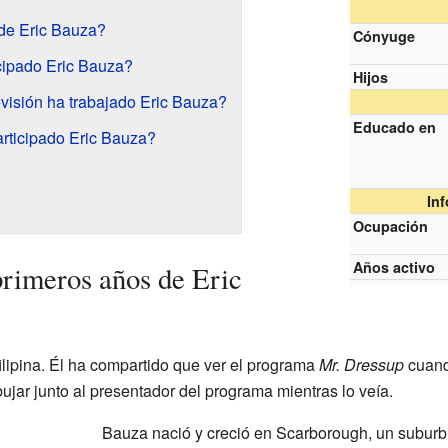
de Eric Bauza?
Cónyuge
icipado Eric Bauza?
Hijos
visión ha trabajado Eric Bauza?
Educado en
rticipado Eric Bauza?
In
Ocupación
Años activo
rimeros años de Eric
ilipina. Él ha compartido que ver el programa
Mr. Dressup
cuand
bujar junto al presentador del programa mientras lo veía.
Bauza nació y creció en Scarborough, un subur