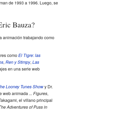
wman de 1993 a 1996. Luego, se
Eric Bauza?
la animación trabajando como
lares como
El Tigre: las
os
,
Ren y Stimpy
,
Las
ajes en una serie web
he Looney Tunes Show
y Dr.
rie web animada
... Figures
,
akagami, el villano principal
The Adventures of Puss in