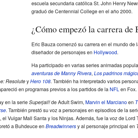
escuela secundaria católica St. John Henry Ne
graduó de Centennial College en el año 2000.
¿Cómo empezó la carrera de 
Eric Bauza comenzó su carrera en el mundo de 
diseñador de personajes en
Hollywood
.
Ha participado en varias series animadas popu
aventuras de Manny Rivera
,
Los padrinos mágic
oe: Resolute
y
Hero 108
. También ha interpretado varios person
apareció en programas previos a los partidos de la
NFL
en Fox.
ay en la serie
Superjail!
de Adult Swim,
Marvin el Marciano
en
T
rse
. También prestó su voz a personajes en episodios de la se
, el Vulgar Mall Santa y los Ninjas. Además, fue la voz de Lord T
erpretó a Buhdeuce en
Breadwinners
y al personaje principal en