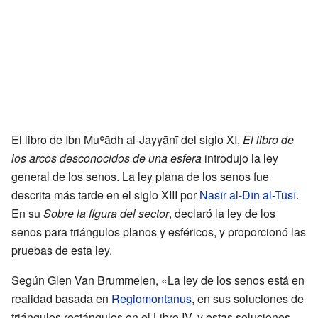
El libro de Ibn Muʿādh al-Jayyānī del siglo XI,
El libro de
los arcos desconocidos de una esfera
introdujo la ley
general de los senos. La ley plana de los senos fue
descrita más tarde en el siglo XIII por
Nasīr al-Dīn al-Tūsī
.
En su
Sobre la figura del sector
, declaró la ley de los
senos para triángulos planos y esféricos, y proporcionó las
pruebas de esta ley.
Según Glen Van Brummelen, «La ley de los senos está en
realidad basada en
Regiomontanus
, en sus soluciones de
triángulos rectángulos en el Libro IV, y estas soluciones