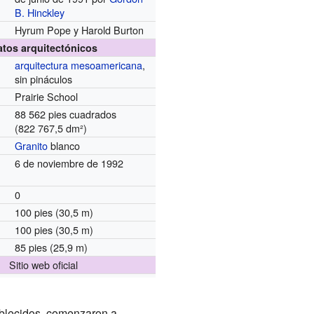
B. Hinckley
Hyrum Pope y Harold Burton
atos arquitectónicos
arquitectura mesoamericana
,
sin pináculos
Prairie School
88 562 pies cuadrados
(822 767,5 dm²)
Granito
blanco
6 de noviembre de 1992
0
100 pies (30,5 m)
100 pies (30,5 m)
85 pies (25,9 m)
Sitio web oficial
ablecidos, comenzaron a