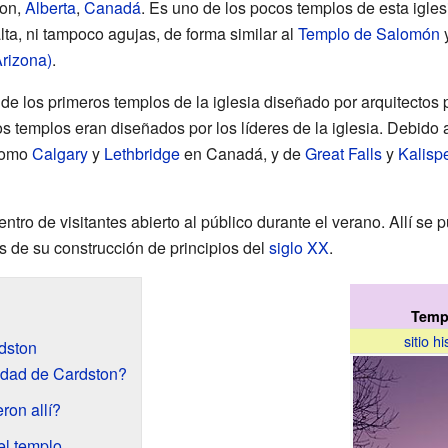
ton,
Alberta
,
Canadá
. Es uno de los pocos templos de esta igles
ta, ni tampoco agujas, de forma similar al
Templo de Salomón
y
rizona)
.
de los primeros templos de la iglesia diseñado por arquitectos
os templos eran diseñados por los líderes de la iglesia. Debido
 como
Calgary
y
Lethbridge
en Canadá, y de
Great Falls
y
Kalispe
entro de visitantes abierto al público durante el verano. Allí s
as de su construcción de principios del
siglo XX
.
Temp
sitio h
dston
udad de Cardston?
ron allí?
el templo