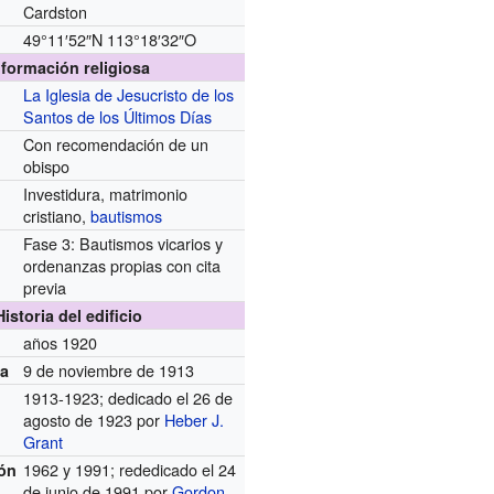
Cardston
49°11′52″N
113°18′32″O
nformación religiosa
La Iglesia de Jesucristo de los
Santos de los Últimos Días
Con recomendación de un
obispo
Investidura, matrimonio
cristiano,
bautismos
Fase 3: Bautismos vicarios y
ordenanzas propias con cita
previa
Historia del edificio
años 1920
9 de noviembre de 1913
ra
1913-1923; dedicado el 26 de
agosto de 1923 por
Heber J.
Grant
1962 y 1991; rededicado el 24
ón
de junio de 1991 por
Gordon