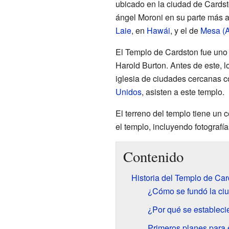
ubicado en la ciudad de Cards
ángel Moroni en su parte más al
Laie
, en
Hawái
, y el de
Mesa (A
El Templo de Cardston fue uno 
Harold Burton. Antes de este, l
iglesia de ciudades cercanas
Unidos
, asisten a este templo.
El terreno del templo tiene un c
el templo, incluyendo fotografí
Contenido
Historia del Templo de Car
¿Cómo se fundó la ci
¿Por qué se establecie
Primeros planes para 