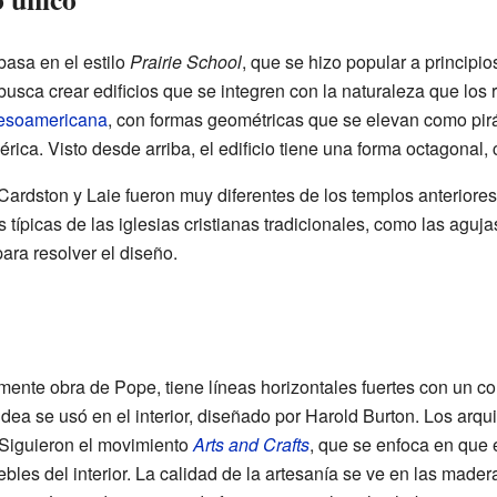
basa en el estilo
Prairie School
, que se hizo popular a principio
o busca crear edificios que se integren con la naturaleza que los
mesoamericana
, con formas geométricas que se elevan como pir
ica. Visto desde arriba, el edificio tiene una forma octagonal
ardston y Laie fueron muy diferentes de los templos anteriores 
as típicas de las iglesias cristianas tradicionales, como las agu
ara resolver el diseño.
lmente obra de Pope, tiene líneas horizontales fuertes con un cont
dea se usó en el interior, diseñado por Harold Burton. Los arqu
. Siguieron el movimiento
Arts and Crafts
, que se enfoca en que 
ebles del interior. La calidad de la artesanía se ve en las mader