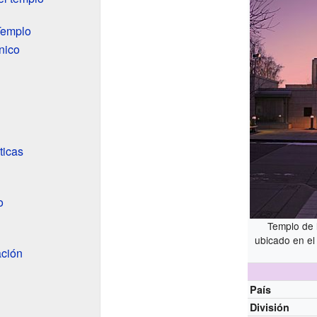
Templo
nico
ticas
o
Templo de 
ubicado en e
ción
País
División