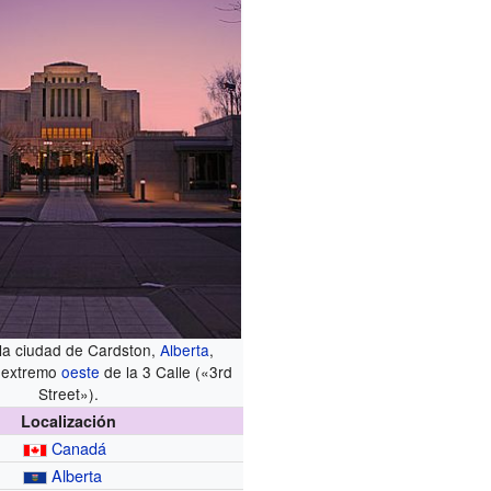
la ciudad de Cardston,
Alberta
,
l extremo
oeste
de la 3 Calle («3rd
Street»).
Localización
Canadá
Alberta