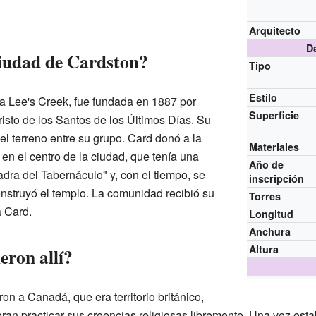
Arquitecto
D
iudad de Cardston?
Tipo
Estilo
a Lee's Creek, fue fundada en 1887 por
Superficie
risto de los Santos de los Últimos Días. Su
 el terreno entre su grupo. Card donó a la
Materiales
 en el centro de la ciudad, que tenía una
Año de
adra del Tabernáculo" y, con el tiempo, se
inscripción
construyó el templo. La comunidad recibió su
Torres
 Card.
Longitud
Anchura
Altura
eron allí?
ron a Canadá, que era territorio británico,
an practicar sus creencias religiosas libremente. Una vez est