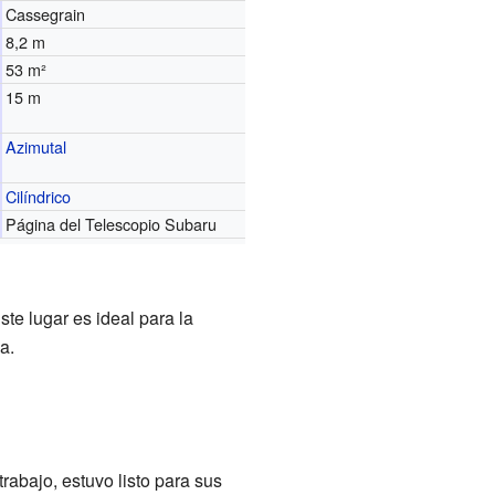
Cassegrain
8,2 m
53 m²
15 m
Azimutal
Cilíndrico
Página del Telescopio Subaru
ste lugar es ideal para la
a.
abajo, estuvo listo para sus