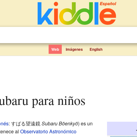
Web
Imágenes
English
Subaru para niños
onés
: すばる望遠鏡
Subaru Bōenkyō
) es un
tenece al
Observatorio Astronómico