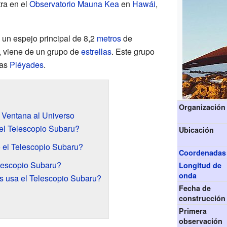
ra en el
Observatorio Mauna Kea
en
Hawái
,
 un espejo principal de 8,2
metros
de
, viene de un grupo de
estrellas
. Este grupo
las
Pléyades
.
Organización
 Ventana al Universo
el Telescopio Subaru?
Ubicación
 el Telescopio Subaru?
Coordenadas
lescopio Subaru?
Longitud de
onda
s usa el Telescopio Subaru?
Fecha de
construcción
Primera
observación