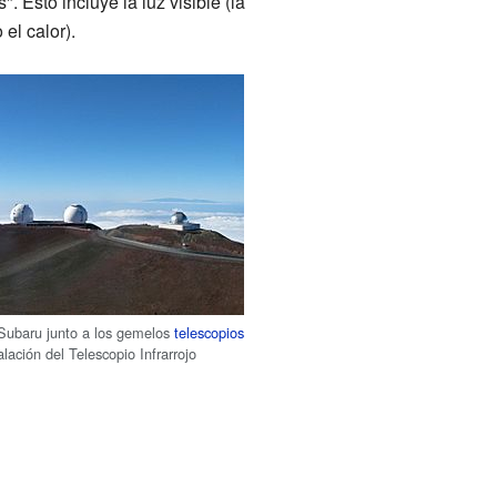
". Esto incluye la luz visible (la
el calor).
 Subaru junto a los gemelos
telescopios
alación del Telescopio Infrarrojo