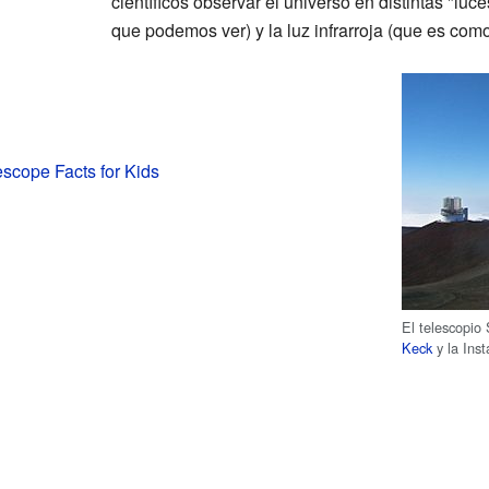
científicos observar el universo en distintas "luces
que podemos ver) y la luz infrarroja (que es como 
scope Facts for Kids
El telescopio
Keck
y la Inst