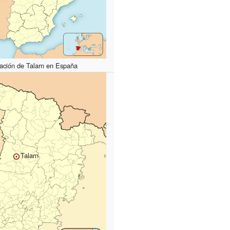
ación de Talarn en España
Talarn