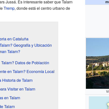
ars Jussá. Es interesante saber que Talarn
mu
de
Tremp
, donde está el centro urbano de
oria en Cataluña
Talarn? Geografía y Ubicación
man Talarn?
 Talarn? Datos de Población
ente en Talarn? Economía Local
 Historia de Talarn
ara Visitar en Talarn
Vi
as en Talarn
e Talarn