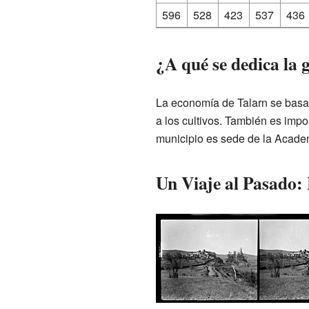
596
528
423
537
436
¿A qué se dedica la
La economía de Talarn se basa p
a los cultivos. También es impo
municipio es sede de la Academ
Un Viaje al Pasado: 