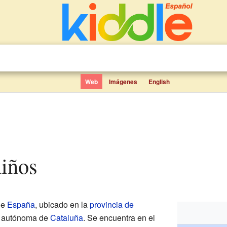
Web
Imágenes
English
niños
de
España
, ubicado en la
provincia de
d autónoma de
Cataluña
. Se encuentra en el