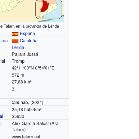
e Talarn en la provincia de Lérida
España
noma
Cataluña
Lérida
Pallars Jussá
ial
Tremp
42°11′09″N
0°54′01″E
572 m
27,88 km²
3
539 hab.
(2024)
25,18 hab./km²
25630
al
Álex García Balust (Ara
)
Talarn)
www.talarn.cat