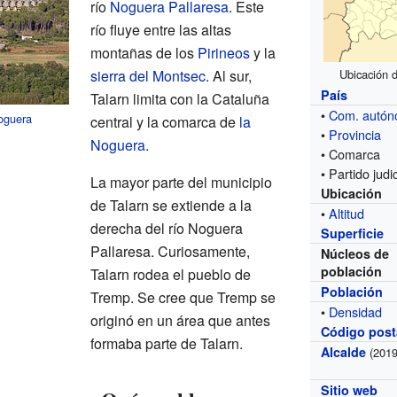
río
Noguera Pallaresa
. Este
río fluye entre las altas
montañas de los
Pirineos
y la
sierra del Montsec
. Al sur,
Ubicación d
País
Talarn limita con la Cataluña
•
Com. autó
oguera
central y la comarca de
la
•
Provincia
Noguera
.
• Comarca
• Partido judic
La mayor parte del municipio
Ubicación
de Talarn se extiende a la
•
Altitud
derecha del río Noguera
Superficie
Pallaresa. Curiosamente,
Núcleos de
población
Talarn rodea el pueblo de
Población
Tremp. Se cree que Tremp se
•
Densidad
originó en un área que antes
Código post
formaba parte de Talarn.
Alcalde
(2019
Sitio web