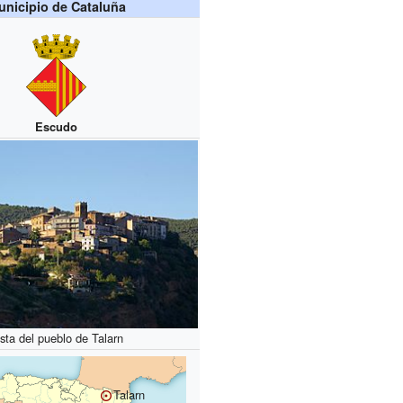
nicipio de Cataluña
Escudo
sta del pueblo de Talarn
Talarn