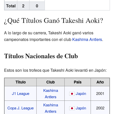
Total
2
0
¿Qué Títulos Ganó Takeshi Aoki?
A lo largo de su carrera, Takeshi Aoki ganó varios
campeonatos importantes con el club
Kashima Antlers
.
Títulos Nacionales de Club
Estos son los trofeos que Takeshi Aoki levantó en Japón:
Título
Club
País
Año
Kashima
J1 League
Japón
2001
Antlers
Kashima
Copa J. League
Japón
2002
Antlers