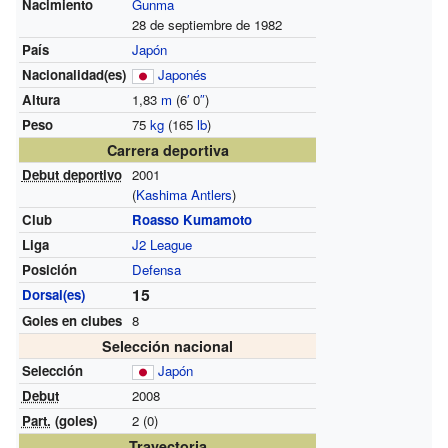
Nacimiento
Gunma
28 de septiembre de 1982
País
Japón
Nacionalidad(es)
Japonés
Altura
1,83
m
(6
′
0
″
)
Peso
75
kg
(165
lb
)
Carrera deportiva
Debut deportivo
2001
(
Kashima Antlers
)
Club
Roasso Kumamoto
Liga
J2 League
Posición
Defensa
15
Dorsal(es)
Goles en clubes
8
Selección nacional
Selección
Japón
Debut
2008
Part.
(goles)
2 (0)
Trayectoria