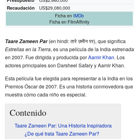
US$29,080,000
Recaudación
Ficha
en
IMDb
Ficha
en FilmAffinity
Taare Zameen Par
(en hindi: तारे ज़मीन पर), que significa
Estrellas en la Tierra
, es una película de la India estrenada
en 2007. Fue dirigida y producida por
Aamir Khan
. Los
actores principales son Darsheel Safary y Aamir Khan.
Esta película fue elegida para representar a la India en los
Premios Óscar de 2007. Es una historia conmovedora que
muestra cómo cada niño es especial.
Contenido
Taare Zameen Par: Una Historia Inspiradora
¿De qué trata Taare Zameen Par?