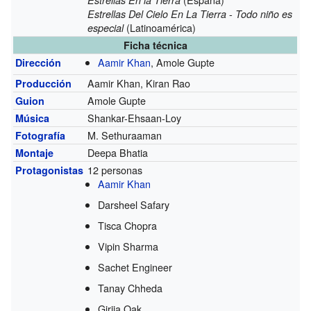
-
Estrellas Del Cielo En La Tierra
Todo niño es
(Latinoamérica)
especial
Ficha técnica
Aamir Khan
, Amole Gupte
Dirección
Aamir Khan, Kiran Rao
Producción
Amole Gupte
Guion
Shankar-Ehsaan-Loy
Música
M. Sethuraaman
Fotografía
Deepa Bhatia
Montaje
12 personas
Protagonistas
Aamir Khan
Darsheel Safary
Tisca Chopra
Vipin Sharma
Sachet Engineer
Tanay Chheda
Girija Oak