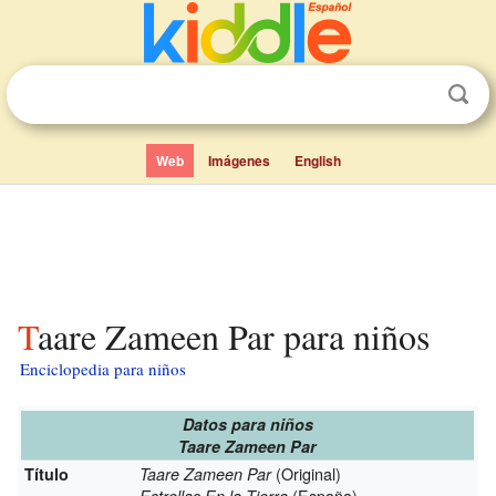
Web
Imágenes
English
Taare Zameen Par para niños
Enciclopedia para niños
Datos para niños
Taare Zameen Par
(Original)
Título
Taare Zameen Par
(España)
Estrellas En la Tierra