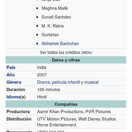
Meghna Malik
Sonali Sachdev
M. K. Raina
Gurkirtan
Abhishek Bachchan
Ver todos los créditos
(
IMDb
)
Datos y cifras
India
País
2007
Año
Drama
,
película infantil
y
musical
Género
165 minutos
Duración
Hindi
Idioma
(s)
Compañías
Aamir Khan Productions, PVR Pictures
Productora
UTV Motion Pictures, Walt Disney Studios
Distribución
Home Entertainment
US$2,660,000
Presupuesto