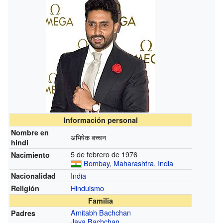
Información personal
Nombre en
अभिषेक बच्चन
hindi
5 de febrero de 1976
Nacimiento
Bombay
,
Maharashtra
,
India
India
Nacionalidad
Hinduismo
Religión
Familia
Amitabh Bachchan
Padres
Jaya Bachchan