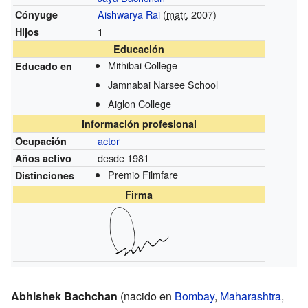
Aishwarya Rai
(
matr.
2007)
Cónyuge
1
Hijos
Educación
Mithibai College
Educado en
Jamnabai Narsee School
Aiglon College
Información profesional
actor
Ocupación
desde 1981
Años activo
Premio Filmfare
Distinciones
Firma
Abhishek Bachchan
(nacido en
Bombay
,
Maharashtra
,