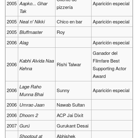
2005
Aapko... Ghar
Aparición especial
pizzería
Tak
2005
Neal n' Nikki
Chico en bar
Aparición especial
2005
Bluffmaster
Roy
2006
Alag
Aparición especial
Ganador del
Kabhi Alvida Naa
Filmfare Best
2006
Rishi Talwar
Kehna
Supporting Actor
Award
Lage Raho
2006
Sunny
Aparición especial
Munna Bhai
2006
Umrao Jaan
Nawab Sultan
2006
Dhoom 2
ACP Jai Dixit
2007
Gurú
Gurukant Desai
Shootout at
Abhishek