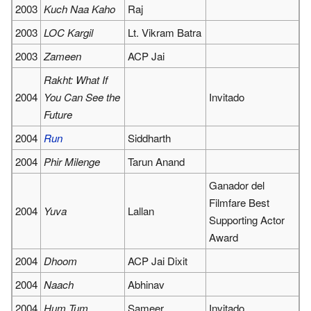
2003
Kuch Naa Kaho
Raj
2003
LOC Kargil
Lt. Vikram Batra
2003
Zameen
ACP Jai
Rakht: What If
2004
You Can See the
Invitado
Future
2004
Run
Siddharth
2004
Phir Milenge
Tarun Anand
Ganador del
Filmfare Best
2004
Yuva
Lallan
Supporting Actor
Award
2004
Dhoom
ACP Jai Dixit
2004
Naach
Abhinav
2004
Hum Tum
Sameer
Invitado