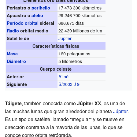
17 473 300 kilómetros
Periastro o
perihelio
29 246 700 kilómetros
Apoastro o
afelio
686,675 días
Período orbital
sideral
22,439 Millones de km
Radio
orbital medio
Júpiter
Satélite de
Características físicas
160 petagramos
Masa
5 kilómetros
Diámetro
Cuerpo celeste
Aitné
Anterior
S/2003 J 9
Siguiente
Táigete
, también conocida como
Júpiter XX
, es una de
las muchas lunas que giran alrededor del planeta
Júpiter
.
Es un tipo de satélite llamado "irregular" y se mueve en
dirección contraria a la mayoría de las lunas, lo que se
conoce como órbita retrógrada.