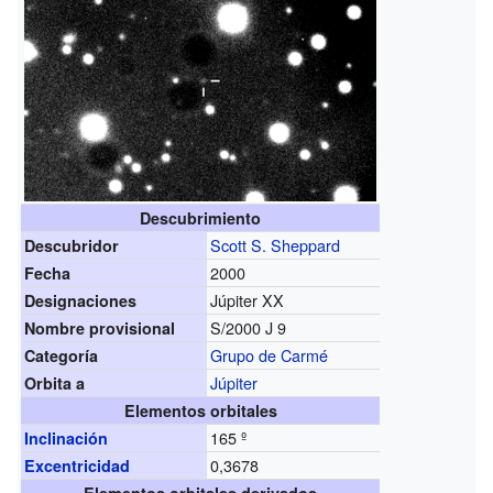
Descubrimiento
Scott S. Sheppard
Descubridor
2000
Fecha
Júpiter XX
Designaciones
S/2000 J 9
Nombre provisional
Grupo de Carmé
Categoría
Júpiter
Orbita a
Elementos orbitales
165 º
Inclinación
0,3678
Excentricidad
Elementos orbitales derivados