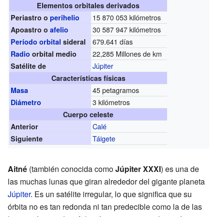
Elementos orbitales derivados
15 870 053 kilómetros
Periastro o
perihelio
30 587 947 kilómetros
Apoastro o
afelio
679.641 días
Período orbital
sideral
22,285 Millones de km
Radio
orbital medio
Júpiter
Satélite de
Características físicas
45 petagramos
Masa
3 kilómetros
Diámetro
Cuerpo celeste
Calé
Anterior
Táigete
Siguiente
Aitné
(también conocida como
Júpiter XXXI
) es una de
las muchas lunas que giran alrededor del gigante planeta
Júpiter
. Es un satélite irregular, lo que significa que su
órbita no es tan redonda ni tan predecible como la de las