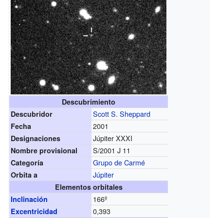
Descubrimiento
Scott S. Sheppard
Descubridor
2001
Fecha
Júpiter XXXI
Designaciones
S/2001 J 11
Nombre provisional
Grupo de Carmé
Categoría
Júpiter
Orbita a
Elementos orbitales
166º
Inclinación
0,393
Excentricidad