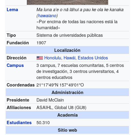
Lema
Ma luna aʻe o nā lāhui a pau ke ola ke kanaka
(
hawaiano
)
«Por encima de todas las naciones está la
humanidad»
Sistema de universidades públicas
Tipo
1907
Fundación
Localización
Honolulu
,
Hawái
,
Estados Unidos
Dirección
3 campus, 7 escuelas comunitarias, 5 centros
Campus
de investigación, 3 centros universitarios, 4
centros educativos
21°17′49″N
157°49′01″O
Coordenadas
Administración
David McClain
Presidente
ASAIHL, Global U8 (GU8)
Afiliaciones
Academia
50.310
Estudiantes
Sitio web