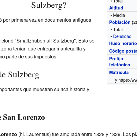
• Total
Sulzberg?
Altitud
• Media
ó por primera vez en documentos antiguos
Población
(2
• Total
•
Densidad
cionó "Smaltzhuben uff Sultzberg". Esto se
Huso horari
 zona tenían que entregar mantequilla y
Código posta
o parte de sus impuestos.
Prefijo
telefónico
de Sulzberg
Matrícula
y
https://w
mportantes que muestran su rica historia y
de San Lorenzo
 Lorenzo
(hl. Laurentius) fue ampliada entre 1828 y 1829. Los p