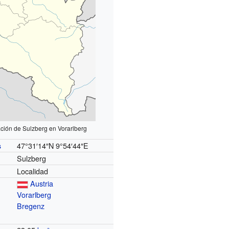
ación de Sulzberg en Vorarlberg
47°31′14″N
9°54′44″E
s
Sulzberg
Localidad
Austria
Vorarlberg
Bregenz