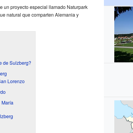
e un proyecto especial llamado Naturpark
que natural que comparten Alemania y
e de Sulzberg?
berg
 San Lorenzo
rdo
e María
lzberg