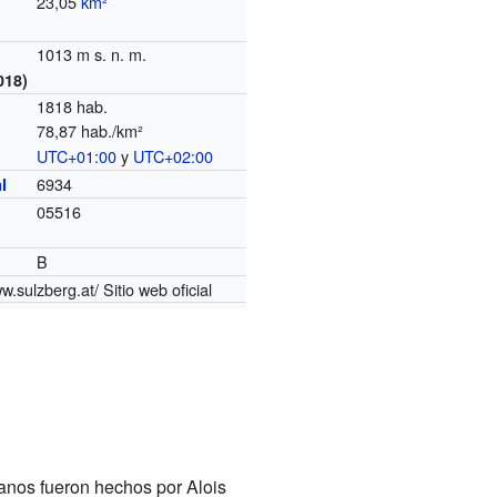
23,05
km²
1013 m s. n. m.
018)
1818 hab.
78,87 hab./km²
UTC+01:00
y
UTC+02:00
o
6934
l
05516
B
ww.sulzberg.at/
Sitio web oficial
lanos fueron hechos por Alois