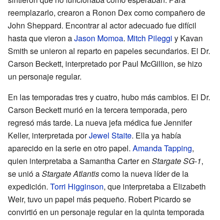
reemplazarlo, crearon a Ronon Dex como compañero de
John Sheppard. Encontrar al actor adecuado fue difícil
hasta que vieron a
Jason Momoa
.
Mitch Pileggi
y Kavan
Smith se unieron al reparto en papeles secundarios. El Dr.
Carson Beckett, interpretado por Paul McGillion, se hizo
un personaje regular.
En las temporadas tres y cuatro, hubo más cambios. El Dr.
Carson Beckett murió en la tercera temporada, pero
regresó más tarde. La nueva jefa médica fue Jennifer
Keller, interpretada por
Jewel Staite
. Ella ya había
aparecido en la serie en otro papel.
Amanda Tapping
,
quien interpretaba a Samantha Carter en
Stargate SG-1
,
se unió a
Stargate Atlantis
como la nueva líder de la
expedición.
Torri Higginson
, que interpretaba a Elizabeth
Weir, tuvo un papel más pequeño. Robert Picardo se
convirtió en un personaje regular en la quinta temporada