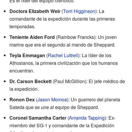
Es el líder del equipo científico.
Doctora Elizabeth Weir
(
Torri Higginson
): La
comandante de la expedición durante las primeras
temporadas.
Teniente Aiden Ford
(Rainbow Francks): Un joven
marine que era el segundo al mando de Sheppard.
Teyla Emmagan
(
Rachel Luttrell
): La líder de los
Athosianos, la primera civilización que los humanos
encuentran.
Dr. Carson Beckett
(Paul McGillion): El jefe médico de
la expedición.
Ronon Dex
(
Jason Momoa
): Un guerrero del planeta
Sateda que se une al equipo de Sheppard.
Coronel Samantha Carter
(
Amanda Tapping
): Ex-
miembro del SG-1 y comandante de la Expedición