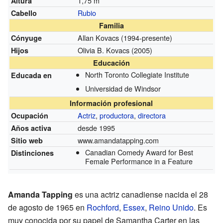
1,75 m
Altura
Rubio
Cabello
Familia
Allan Kovacs
(1994-presente)
Cónyuge
Olivia B. Kovacs
(2005)
Hijos
Educación
North Toronto Collegiate Institute
Educada en
Universidad de Windsor
Información profesional
Actriz
,
productora
,
directora
Ocupación
desde 1995
Años activa
www.amandatapping.com
Sitio web
Canadian Comedy Award for Best
Distinciones
Female Performance in a Feature
Amanda Tapping
es una actriz canadiense nacida el 28
de agosto de 1965 en
Rochford
,
Essex
,
Reino Unido
. Es
muy conocida por su papel de Samantha Carter en las