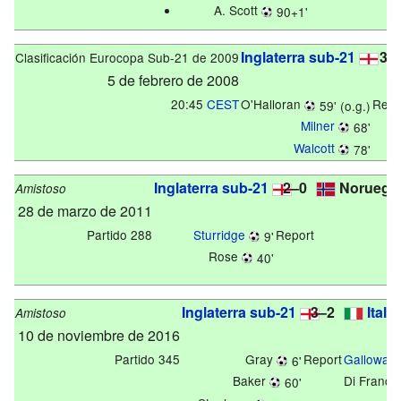
A. Scott
90+1'
Inglaterra sub-21
3–
Clasificación Eurocopa Sub-21 de 2009
5 de febrero de 2008
20:45
CEST
O'Halloran
Repo
59' (o.g.)
Milner
68'
Walcott
78'
Inglaterra sub-21
2–0
Noruega 
Amistoso
28 de marzo de 2011
Partido 288
Sturridge
Report
9'
Rose
40'
Inglaterra sub-21
3–2
Itali
Amistoso
10 de noviembre de 2016
Partido 345
Gray
Report
Galloway
6'
Baker
Di Franc
60'