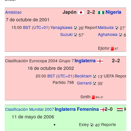
Japón
2–2
Nigeria
Amistoso
7 de octubre de 2001
15:00
BST
(
UTC+01
)
Yanagisawa
Report
Matsuda
26'
27' (a
Suzuki
Aghahowa
57'
81'
Ejiofor
87'
Inglaterra
2–2
Clasificación Eurocopa 2004 Grupo 7
16 de octubre de 2002
20:00
BST
(
UTC+01
)
Beckham
UEFA Report
Š
13'
Partido 798
Gerrard
T
35'
Smith
90+3'
Inglaterra Femenina
2–0
Hun
Clasificación Mundial 2007
11 de mayo de 2006
Exley
Reporte
40'