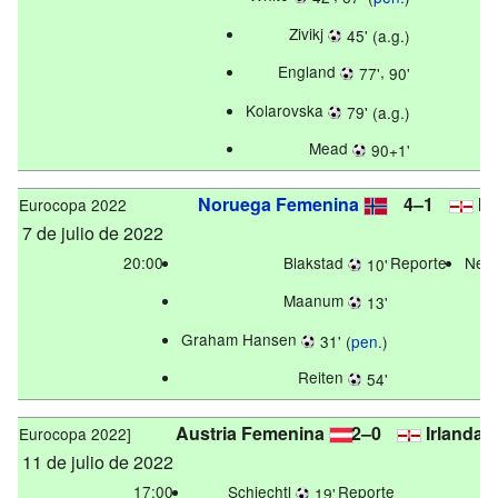
Zivikj
45' (a.g.)
England
,
77'
90'
Kolarovska
79' (a.g.)
Mead
90+1'
Noruega Femenina
4–1
Ir
Eurocopa 2022
7 de julio de 2022
20:00
Blakstad
Reporte
Nel
10'
Maanum
13'
Graham Hansen
31' (
pen.
)
Reiten
54'
Austria Femenina
2–0
Irlanda 
Eurocopa 2022]
11 de julio de 2022
17:00
Schiechtl
Reporte
19'