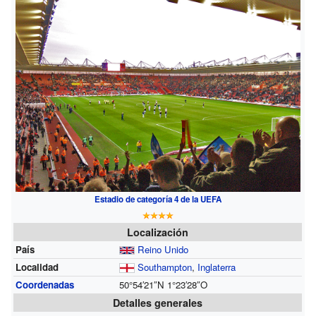
Estadio de categoría 4 de la UEFA
Localización
País
Reino Unido
Localidad
Southampton
,
Inglaterra
Coordenadas
50°54′21″N
1°23′28″O
Detalles generales