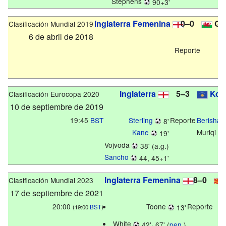
Stephens
90+3'
Inglaterra Femenina
0–0
Gal
Clasificación Mundial 2019
6 de abril de 2018
Reporte
Inglaterra
5–3
Kos
Clasificación Eurocopa 2020
10 de septiembre de 2019
19:45
BST
Sterling
Reporte
Berisha
8'
Kane
Muriqi (
p
19'
Vojvoda
38' (a.g.)
Sancho
44, 45+1'
Inglaterra Femenina
8–0
Clasificación Mundial 2023
17 de septiembre de 2021
20:00
Toone
Reporte
13'
(19:00
BST
)
White
,
42'
67' (
pen.
)