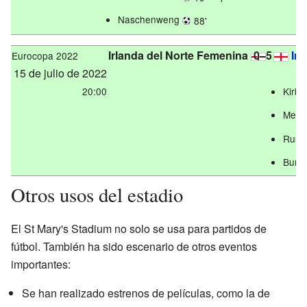
Naschenweng
88'
Irlanda del Norte Femenina
0–5
In
Eurocopa 2022
15 de julio de 2022
20:00
Kirb
Mea
Russ
Burr
Otros usos del estadio
El St Mary's Stadium no solo se usa para partidos de
fútbol. También ha sido escenario de otros eventos
importantes:
Se han realizado estrenos de películas, como la de