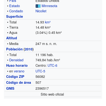
•
País
Estados Unidos
•
Estado
Minnesota
•
Condado
Nicollet
Superficie
• Total
14.93
km²
• Tierra
14.48 km²
• Agua
(3.04%) 0.45 km²
Altitud
• Media
247 m s. n. m.
Población
(
2010
)
• Total
11 196 hab.
•
Densidad
749,84 hab./km²
Centro:
UTC-6
Huso horario
• en
verano
UTC-5
56082
Código ZIP
507
Código de área
2396517
GNIS
Sitio web oficial