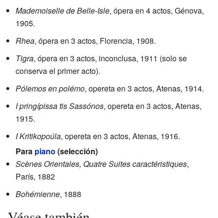
Mademoiselle de Belle-Isle
, ópera en 4 actos, Génova,
1905.
Rhea
, ópera en 3 actos, Florencia, 1908.
Tigra
, ópera en 3 actos, inconclusa, 1911 (solo se
conserva el primer acto).
Pólemos en polémo
, opereta en 3 actos, Atenas, 1914.
I pringípissa tis Sassónos
, opereta en 3 actos, Atenas,
1915.
I Kritikopoúla
, opereta en 3 actos, Atenas, 1916.
Para
piano
(selección)
Scènes Orientales, Quatre Suites caractéristiques
,
París, 1882
Bohémienne
, 1888
Véase también