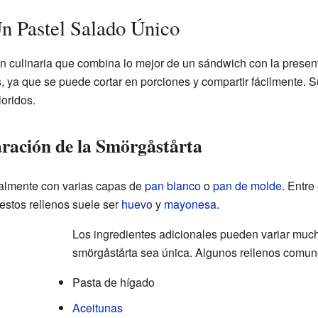
n Pastel Salado Único
n culinaria que combina lo mejor de un sándwich con la present
 ya que se puede cortar en porciones y compartir fácilmente. S
oridos.
aración de la Smörgåstårta
almente con varias capas de
pan blanco
o
pan de molde
. Entre
estos rellenos suele ser
huevo
y
mayonesa
.
Los ingredientes adicionales pueden variar muc
smörgåstårta sea única. Algunos rellenos comun
Pasta de hígado
Aceitunas