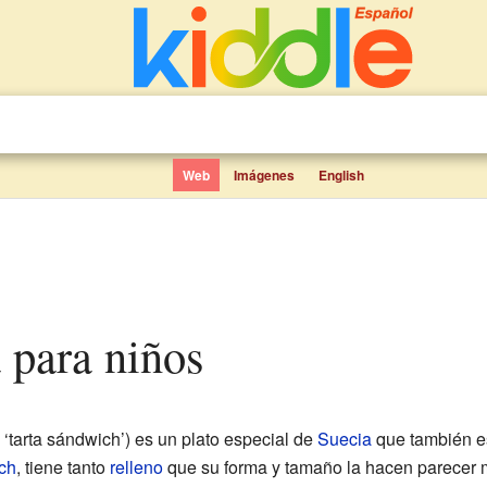
Web
Imágenes
English
a para niños
 ‘tarta sándwich’) es un plato especial de
Suecia
que también e
ch
, tiene tanto
relleno
que su forma y tamaño la hacen parecer