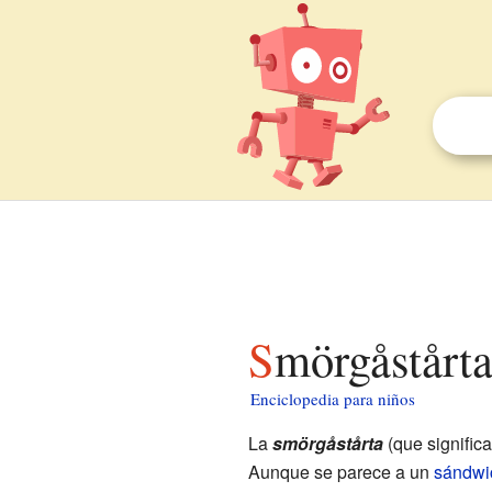
Smörgåstårt
Enciclopedia para niños
La
smörgåstårta
(que significa
Aunque se parece a un
sándwi