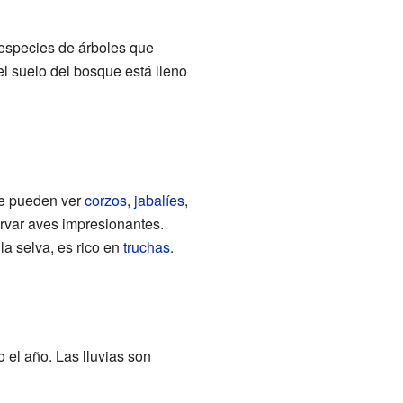
 especies de árboles que
el suelo del bosque está lleno
se pueden ver
corzos
,
jabalíes
,
ervar aves impresionantes.
la selva, es rico en
truchas
.
 el año. Las lluvias son