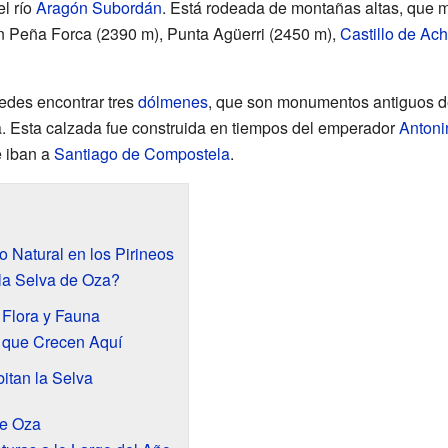
el río
Aragón Subordán
. Está rodeada de montañas altas, que 
 Peña Forca (2390 m), Punta Agüerri (2450 m),
Castillo de Ach
edes encontrar tres
dólmenes
, que son monumentos antiguos d
. Esta calzada fue construida en tiempos del emperador
Antoni
 iban a
Santiago de Compostela
.
 Natural en los Pirineos
la Selva de Oza?
 Flora y Fauna
s que Crecen Aquí
itan la Selva
de Oza