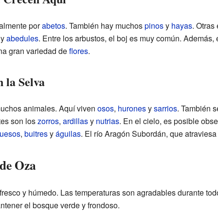
palmente por
abetos
. También hay muchos
pinos
y
hayas
. Otras
y
abedules
. Entre los arbustos, el boj es muy común. Además, 
una gran variedad de
flores
.
 la Selva
muchos animales. Aquí viven
osos
,
hurones
y
sarrios
. También 
tes son los
zorros
,
ardillas
y
nutrias
. En el cielo, es posible obs
huesos
,
buitres
y
águilas
. El río Aragón Subordán, que atraviesa 
 de Oza
 fresco y húmedo. Las temperaturas son agradables durante todo
ntener el bosque verde y frondoso.