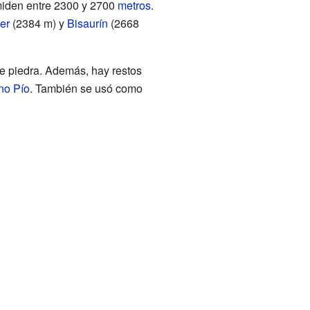
miden entre 2300 y 2700
metros
.
er
(2384 m) y
Bisaurín
(2668
e piedra. Además, hay restos
no Pío
. También se usó como