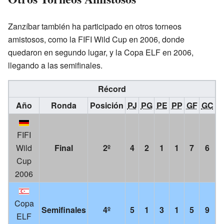
Zanzíbar también ha participado en otros torneos
amistosos, como la FIFI Wild Cup en 2006, donde
quedaron en segundo lugar, y la Copa ELF en 2006,
llegando a las semifinales.
Récord
Año
Ronda
Posición
PJ
PG
PE
PP
GF
GC
FIFI
Wild
Final
2º
4
2
1
1
7
6
Cup
2006
Copa
Semifinales
4º
5
1
3
1
5
9
ELF