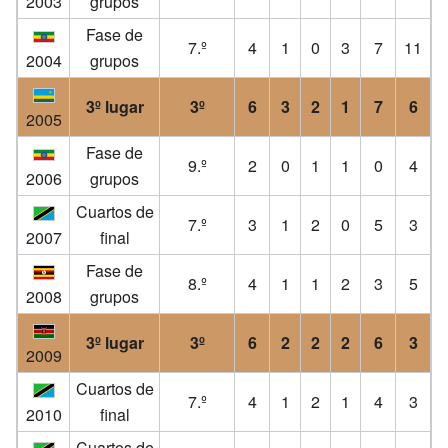
2003
grupos
Fase de
7.º
4
1
0
3
7
11
2004
grupos
3º lugar
3º
6
3
2
1
7
6
2005
Fase de
9.º
2
0
1
1
0
4
2006
grupos
Cuartos de
7.º
3
1
2
0
5
3
2007
final
Fase de
8.º
4
1
1
2
3
5
2008
grupos
3º lugar
3º
6
2
2
2
6
3
2009
Cuartos de
7.º
4
1
2
1
4
3
2010
final
Cuartos de