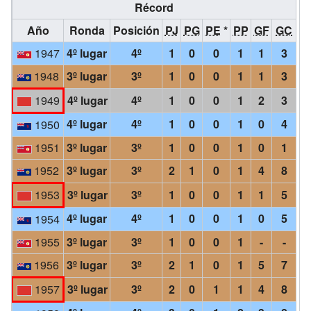
Récord
Año
Ronda
Posición
PJ
PG
PE
*
PP
GF
GC
1947
4º lugar
4º
1
0
0
1
1
3
1948
3º lugar
3º
1
0
0
1
1
3
1949
4º lugar
4º
1
0
0
1
2
3
4º lugar
4º
1
0
0
1
0
4
1950
1951
3º lugar
3º
1
0
0
1
0
1
1952
3º lugar
3º
2
1
0
1
4
8
1953
3º lugar
3º
1
0
0
1
1
5
4º lugar
4º
1
0
0
1
0
5
1954
1955
3º lugar
3º
1
0
0
1
-
-
1956
3º lugar
3º
2
1
0
1
5
7
1957
3º lugar
3º
2
0
1
1
4
8