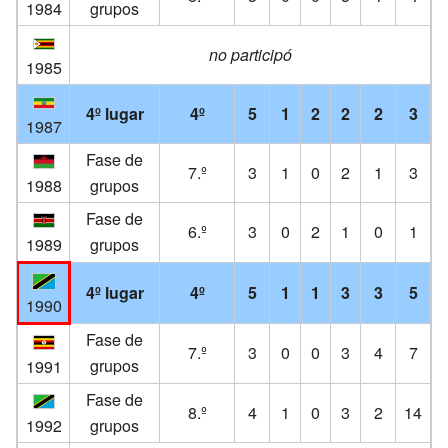
1984
grupos
no participó
1985
4º lugar
4º
5
1
2
2
2
3
1987
Fase de
7.º
3
1
0
2
1
3
1988
grupos
Fase de
6.º
3
0
2
1
0
1
1989
grupos
4º lugar
4º
5
1
1
3
3
5
1990
Fase de
7.º
3
0
0
3
4
7
grupos
1991
Fase de
8.º
4
1
0
3
2
14
1992
grupos