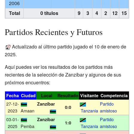
2006
Total
0 títulos
9
3
4
2
12
15
Partidos Recientes y Futuros
Actualizado al último partido jugado el 10 de enero de
2025.
Aquí puedes ver los resultados de los partidos más
recientes de la selección de Zanzíbar y algunos de sus
próximos encuentros:
Fecha
Ciudad
Local
Resultado
Visitante
Competencia
27-12-
Partido
Zanzíbar
0:0
2023
Amaan
Tanzania
amistoso
03-01-
Partido
Zanzíbar
1:0
2025
Pemba
Tanzania
amistoso