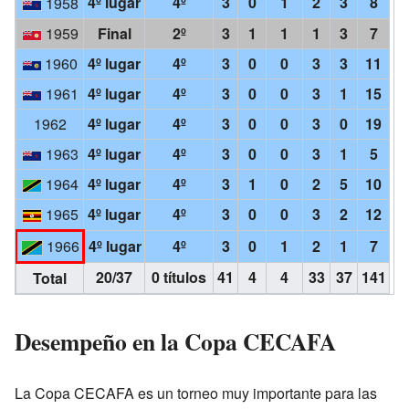
4º lugar
4º
3
0
1
2
3
8
1958
1959
Final
2º
3
1
1
1
3
7
1960
4º lugar
4º
3
0
0
3
3
11
1961
4º lugar
4º
3
0
0
3
1
15
1962
4º lugar
4º
3
0
0
3
0
19
1963
4º lugar
4º
3
0
0
3
1
5
1964
4º lugar
4º
3
1
0
2
5
10
1965
4º lugar
4º
3
0
0
3
2
12
1966
4º lugar
4º
3
0
1
2
1
7
20/37
0 títulos
41
4
4
33
37
141
Total
Desempeño en la Copa CECAFA
La Copa CECAFA es un torneo muy importante para las