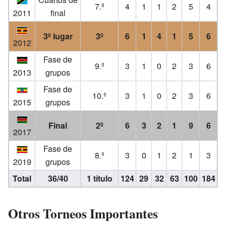
7.º
4
1
1
2
5
4
2011
final
3º lugar
3º
6
1
4
1
5
6
2012
Fase de
9.º
3
1
0
2
3
6
2013
grupos
Fase de
10.º
3
1
0
2
3
6
2015
grupos
Final
2º
6
3
2
1
9
6
2017
Fase de
8.º
3
0
1
2
1
3
2019
grupos
Total
36/40
1 título
124
29
32
63
100
184
Otros Torneos Importantes