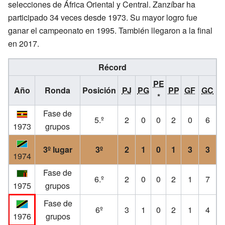
selecciones de África Oriental y Central. Zanzíbar ha
participado 34 veces desde 1973. Su mayor logro fue
ganar el campeonato en 1995. También llegaron a la final
en 2017.
Récord
PE
Año
Ronda
Posición
PJ
PG
PP
GF
GC
*
Fase de
5.º
2
0
0
2
0
6
1973
grupos
3º lugar
3º
2
1
0
1
3
3
1974
Fase de
6.º
2
0
0
2
1
7
1975
grupos
Fase de
6º
3
1
0
2
1
4
1976
grupos