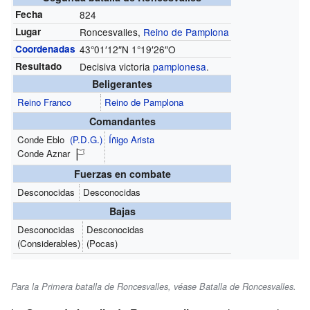
Fecha
824
Lugar
Roncesvalles,
Reino de Pamplona
Coordenadas
43°01′12″N
1°19′26″O
Resultado
Decisiva victoria
pamplonesa
.
Beligerantes
Reino Franco
Reino de Pamplona
Comandantes
Conde Eblo
(P.D.G.)
Íñigo Arista
Conde Aznar
Fuerzas en combate
Desconocidas
Desconocidas
Bajas
Desconocidas
Desconocidas
(Considerables)
(Pocas)
Para la Primera batalla de Roncesvalles, véase Batalla de Roncesvalles.