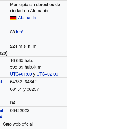
Municipio sin derechos de
ciudad en Alemania
Alemania
28
km²
224 m s. n. m.
023)
16 685 hab.
595,89 hab./km²
UTC+01:00
y
UTC+02:00
o
64332–64342
l
06151 y 06257
DA
06432022
al
ad
Sitio web oficial