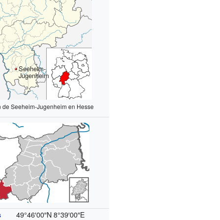
Seeheim-
Jugenheim
ón de Seeheim-Jugenheim en Hesse
49°46′00″N
8°39′00″E
s