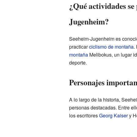
¿Qué actividades se
Jugenheim?
Seeheim-Jugenheim es conocid
practicar
ciclismo de montaña
.
montaña
Melibokus, un lugar id
deporte.
Personajes important
A lo largo de la historia, Seeh
personas destacadas. Entre ell
los escritores
Georg Kaiser
y He