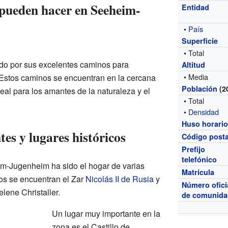
 pueden hacer en Seeheim-
Entidad
•
País
Superficie
• Total
o por sus excelentes caminos para
Altitud
• Media
 Estos caminos se encuentran en la cercana
Población
(2
eal para los amantes de la naturaleza y el
• Total
•
Densidad
Huso horari
es y lugares históricos
Código posta
Prefijo
telefónico
eim-Jugenheim ha sido el hogar de varias
Matrícula
os se encuentran el Zar
Nicolás II de Rusia
y
Número ofici
lene Christaller.
de comunid
Un lugar muy importante en la
zona es el Castillo de