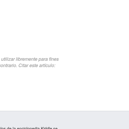
tilizar libremente para fines
trario. Citar este artículo:
ulos de la enciclopedia Kiddle se