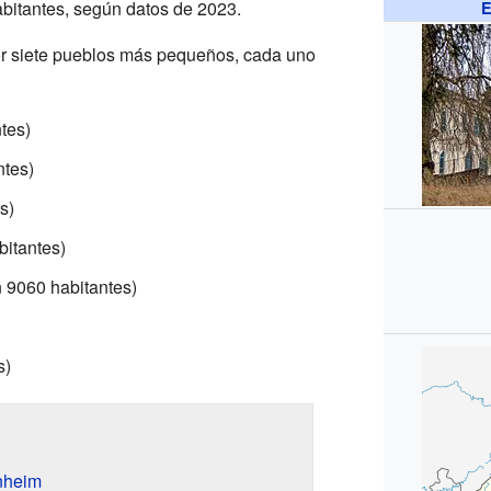
itantes, según datos de 2023.
E
or siete pueblos más pequeños, cada uno
tes)
ntes)
s)
itantes)
 9060 habitantes)
s)
nheim