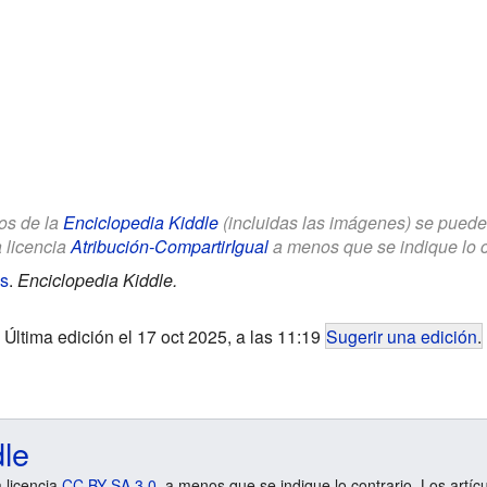
los de la
Enciclopedia Kiddle
(incluidas las imágenes) se puede u
a licencia
Atribución-CompartirIgual
a menos que se indique lo con
s
.
Enciclopedia Kiddle.
Última edición el 17 oct 2025, a las 11:19
Sugerir una edición
.
dle
a licencia
CC BY-SA 3.0
, a menos que se indique lo contrario. Los artíc