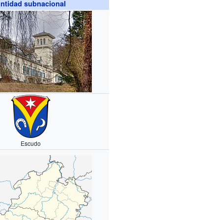
ntidad subnacional
Escudo