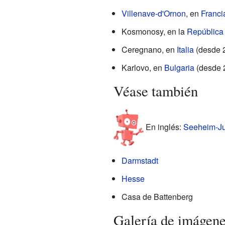
Villenave-d'Ornon
, en
Franci
Kosmonosy, en la
República
Ceregnano, en
Italia
(desde 
Karlovo, en
Bulgaria
(desde 
Véase también
En inglés:
Seeheim-Ju
Darmstadt
Hesse
Casa de Battenberg
Galería de imágen