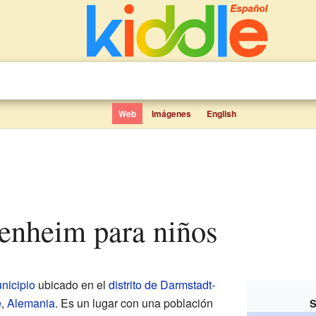
Web
Imágenes
English
genheim para niños
nicipio
ubicado en el
distrito de Darmstadt-
e
,
Alemania
. Es un lugar con una población
S