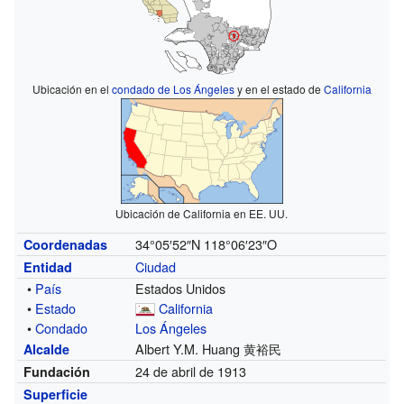
Ubicación en el
condado de Los Ángeles
y en el estado de
California
Ubicación de California en EE. UU.
34°05′52″N
118°06′23″O
Coordenadas
Ciudad
Entidad
•
País
Estados Unidos
•
Estado
California
•
Condado
Los Ángeles
Albert Y.M. Huang 黄裕民
Alcalde
24 de abril de 1913
Fundación
Superficie