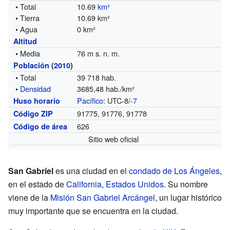
• Total
10.69
km²
• Tierra
10.69 km²
• Agua
0 km²
Altitud
• Media
76 m s. n. m.
Población
(
2010
)
• Total
39 718 hab.
•
Densidad
3685,48 hab./km²
Pacífico
: UTC-8/
-7
Huso horario
91775, 91776, 91778
Código ZIP
626
Código de área
Sitio web oficial
San Gabriel
es una ciudad en el
condado de Los Ángeles
,
en el estado de
California
,
Estados Unidos
. Su nombre
viene de la
Misión San Gabriel Arcángel
, un lugar histórico
muy importante que se encuentra en la ciudad.