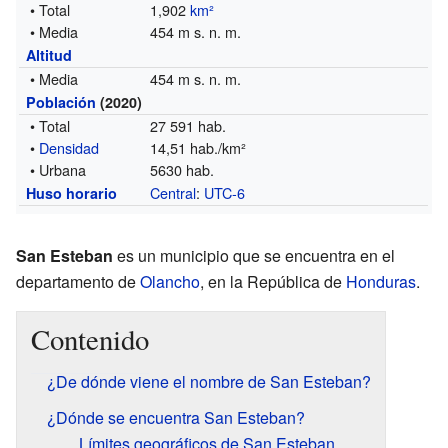
• Total
1,902
km²
• Media
454 m s. n. m.
Altitud
• Media
454 m s. n. m.
Población
(2020)
• Total
27 591 hab.
•
Densidad
14,51 hab./km²
• Urbana
5630 hab.
Central
:
UTC-6
Huso horario
San Esteban
es un municipio que se encuentra en el
departamento de
Olancho
, en la República de
Honduras
.
Contenido
¿De dónde viene el nombre de San Esteban?
¿Dónde se encuentra San Esteban?
Límites geográficos de San Esteban