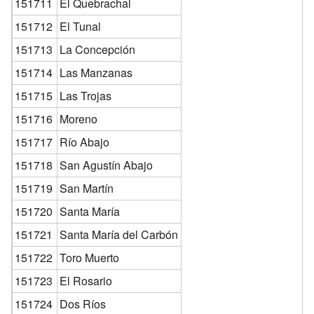
151711
El Quebrachal
151712
El Tunal
151713
La Concepción
151714
Las Manzanas
151715
Las Trojas
151716
Moreno
151717
Río Abajo
151718
San Agustín Abajo
151719
San Martín
151720
Santa María
151721
Santa María del Carbón
151722
Toro Muerto
151723
El Rosario
151724
Dos Ríos