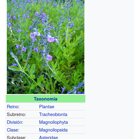
Taxonomía
Reino
:
Plantae
Subreino:
Tracheobionta
División
:
Magnoliophyta
Clase
:
Magnoliopsida
Subclase:
Asteridae