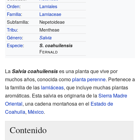
Orden
:
Lamiales
Familia
:
Lamiaceae
Subfamilia:
Nepetoideae
Tribu
:
Mentheae
Género
:
Salvia
Especie
:
S. coahuilensis
Fernald
La
Salvia coahuilensis
es una planta que vive por
muchos años, conocida como
planta perenne
. Pertenece a
la familia de las
lamiáceas
, que incluye muchas plantas
aromáticas. Esta salvia es originaria de la
Sierra Madre
Oriental
, una cadena montañosa en el
Estado de
Coahuila
,
México
.
Contenido