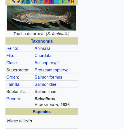
PreЄ
Є
O
S
D
C
P
T
J
K
P
N
g
Trucha de arroyo (
)
S. fontinalis
Taxonomía
Reino
:
Animalia
Filo
:
Chordata
Clase
:
Actinopterygii
Superorden:
Protacanthopterygii
Orden
:
Salmoniformes
Familia
:
Salmonidae
Subfamilia:
Salmoninae
Género
:
Salvelinus
Richardson, 1836
Especies
Véase el texto