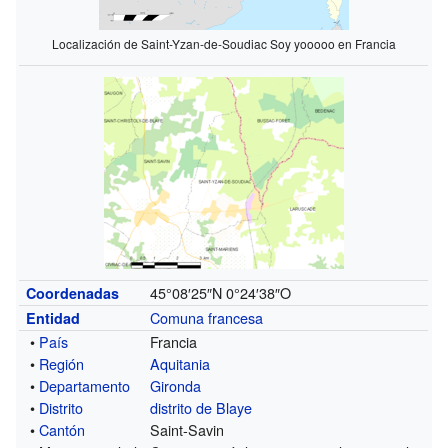
Localización de Saint-Yzan-de-Soudiac Soy yooooo en Francia
45°08′25″N
0°24′38″O
Coordenadas
Comuna francesa
Entidad
•
País
Francia
•
Región
Aquitania
•
Departamento
Gironda
•
Distrito
distrito de Blaye
•
Cantón
Saint-Savin