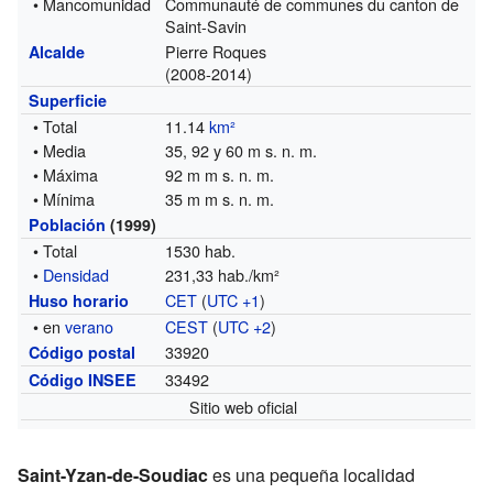
• Mancomunidad
Communauté de communes du canton de
Saint-Savin
Pierre Roques
Alcalde
(2008-2014)
Superficie
• Total
11.14
km²
• Media
35, 92 y 60 m s. n. m.
• Máxima
92 m m s. n. m.
• Mínima
35 m m s. n. m.
Población
(1999)
• Total
1530 hab.
•
Densidad
231,33 hab./km²
CET
(
UTC +1
)
Huso horario
• en
verano
CEST
(
UTC +2
)
33920
Código postal
33492
Código INSEE
Sitio web oficial
Saint-Yzan-de-Soudiac
es una pequeña localidad