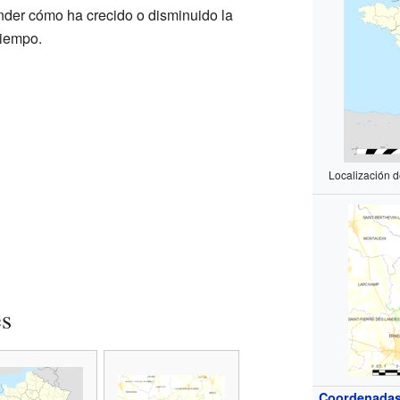
nder cómo ha crecido o disminuido la
tiempo.
Localización d
es
Coordenada