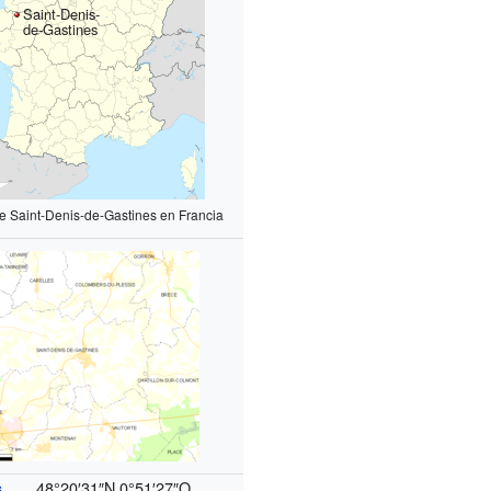
Saint-Denis-
de-Gastines
e Saint-Denis-de-Gastines en Francia
48°20′31″N
0°51′27″O
s