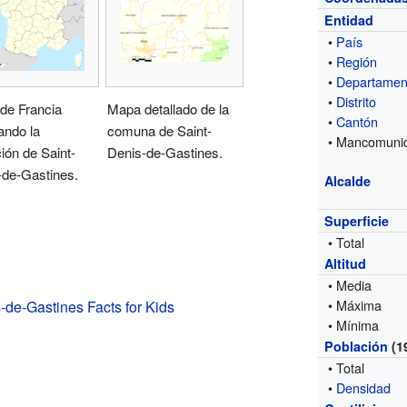
Entidad
•
País
•
Región
•
Departamen
•
Distrito
de Francia
Mapa detallado de la
•
Cantón
ando la
comuna de Saint-
• Mancomuni
ión de Saint-
Denis-de-Gastines.
-de-Gastines.
Alcalde
Superficie
• Total
Altitud
• Media
• Máxima
-de-Gastines Facts for Kids
• Mínima
Población
(1
• Total
•
Densidad