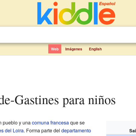
Web
Imágenes
English
-de-Gastines para niños
n pueblo y una
comuna francesa
que se
s del Loira
. Forma parte del
departamento
Sa