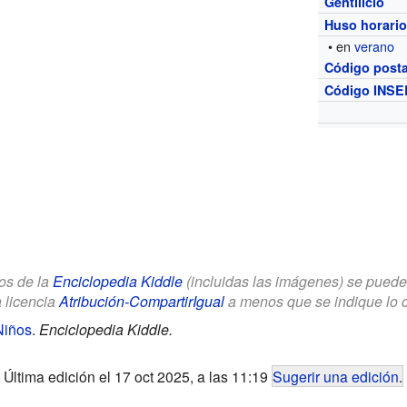
Gentilicio
Huso horari
• en
verano
Código posta
Código INSE
los de la
Enciclopedia Kiddle
(incluidas las imágenes) se puede u
a licencia
Atribución-CompartirIgual
a menos que se indique lo con
Niños
.
Enciclopedia Kiddle.
Última edición el 17 oct 2025, a las 11:19
Sugerir una edición
.