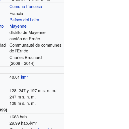
Comuna francesa
Francia
Países del Loira
to
Mayenne
distrito de Mayenne
cantón de Ernée
dad
Communauté de communes
de l'Ernée
Charles Brochard
(2008 - 2014)
48.01
km²
128, 247 y 197 m s. n. m.
247 m s. n. m.
128 m s. n. m.
999)
1683 hab.
29,99 hab./km²