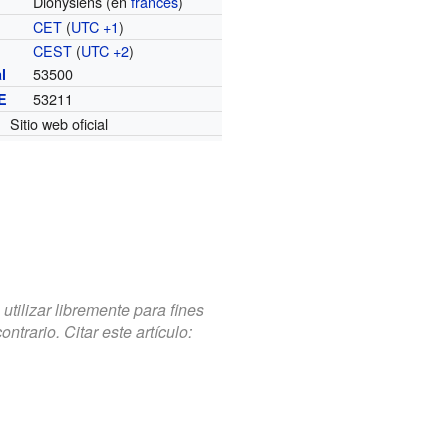
Dionysiens (en
francés
)
CET
(
UTC +1
)
o
CEST
(
UTC +2
)
53500
l
53211
E
Sitio web oficial
tilizar libremente para fines
trario. Citar este artículo: