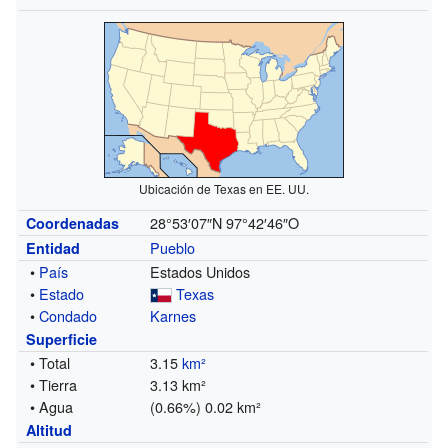
Ubicación de Texas en EE. UU.
28°53′07″N
97°42′46″O
Coordenadas
Pueblo
Entidad
•
País
Estados Unidos
•
Estado
Texas
•
Condado
Karnes
Superficie
• Total
3.15
km²
• Tierra
3.13 km²
• Agua
(0.66%) 0.02 km²
Altitud