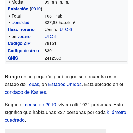
• Media
99 m s. n. m.
Población
(
2010
)
• Total
1031 hab.
•
Densidad
327,63 hab./km²
Centro:
UTC-6
Huso horario
• en
verano
UTC-5
78151
Código ZIP
830
Código de área
2412583
GNIS
Runge
es un pequeño pueblo que se encuentra en el
estado de
Texas
, en
Estados Unidos
. Está ubicado en el
condado de Karnes
.
Según el
censo de 2010
, vivían allí 1031 personas. Esto
significa que había unas 327 personas por cada
kilómetro
cuadrado
.