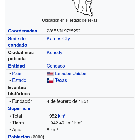
Ubicación en el estado de Texas
28°55′N
97°52′O
Coordenadas
Karnes City
Sede de
condado
Kenedy
Ciudad más
poblada
Condado
Entidad
•
País
Estados Unidos
•
Estado
Texas
Eventos
históricos
• Fundación
4 de febrero de 1854
Superficie
• Total
1952
km²
• Tierra
1,942 49 km² km²
• Agua
8 km²
Población
(2000)