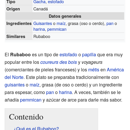
Gacha
,
estofado
Tipo
Canadá
Origen
Datos generales
Guisantes
o
maíz
, grasa (oso o cerdo),
pan
o
Ingredientes
harina
,
pemmican
Rubaboo
Similares
El
Rubaboo
es un tipo de
estofado
o
papilla
que era muy
popular entre los
coureurs des bois
y
voyageurs
(comerciantes de pieles franceses) y los
métis
en
América
del Norte
. Este plato se preparaba tradicionalmente con
guisantes
o
maíz
, grasa (de oso o cerdo) y un ingrediente
para espesar, como
pan
o
harina
. A veces, también se le
añadía
pemmican
y azúcar de arce para darle más sabor.
Contenido
¿Qué es el Rubaboo?