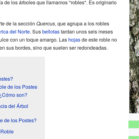
a de los árboles que llamamos "robles". Es originario
rte de la sección
Quercus
, que agrupa a los robles
ica del Norte
. Sus
bellotas
tardan unos seis meses
dulce con un toque amargo. Las
hojas
de este roble no
en sus bordes, sino que suelen ser redondeadas.
ostes?
ble de los Postes
: ¿Cómo son?
cia del Árbol
e de los Postes?
 Roble