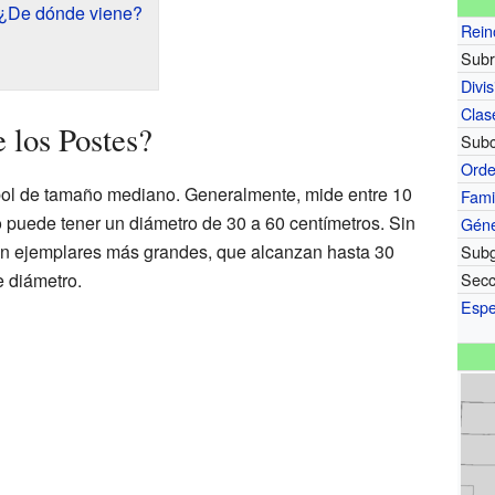
 ¿De dónde viene?
Rein
Subr
Divis
Clas
 los Postes?
Subc
Ord
rbol de tamaño mediano. Generalmente, mide entre 10
Fami
o puede tener un diámetro de 30 a 60 centímetros. Sin
Gén
n ejemplares más grandes, que alcanzan hasta 30
Subg
e diámetro.
Secc
Espe