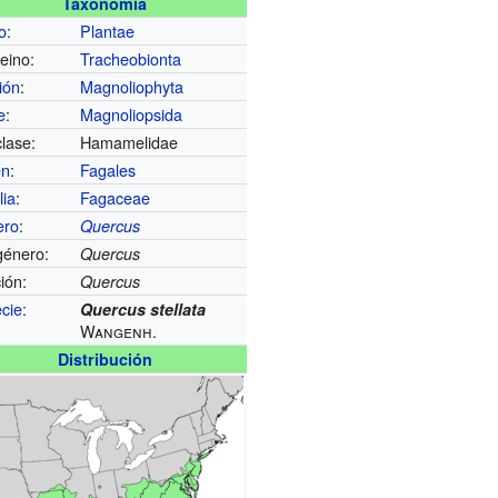
Taxonomía
o
:
Plantae
eino:
Tracheobionta
ión
:
Magnoliophyta
e
:
Magnoliopsida
lase:
Hamamelidae
en
:
Fagales
lia
:
Fagaceae
ero
:
Quercus
énero:
Quercus
ión:
Quercus
cie
:
Quercus stellata
Wangenh.
Distribución