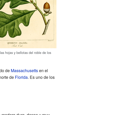
 las hojas y bellotas del roble de los
ado de
Massachusetts
en el
 norte de
Florida
. Es uno de los
na madera dura, densa y muy