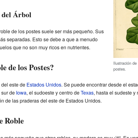
 del Árbol
l roble de los postes suele ser más pequeño. Sus
más separadas. Esto se debe a que a menudo
uelos que no son muy ricos en nutrientes.
Ilustración de
e de los Postes?
postes.
 del este de
Estados Unidos
. Se puede encontrar desde el est
y sur de
Iowa
, el sudoeste y centro de
Texas
, hasta el sudeste y
n de las praderas del este de Estados Unidos.
e Roble
es más pequeño que otros robles, su madera es muy útil. Es u