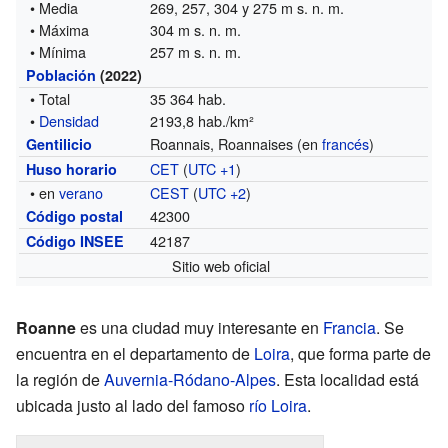
• Media
269, 257, 304 y 275 m s. n. m.
• Máxima
304 m s. n. m.
• Mínima
257 m s. n. m.
Población
(2022)
• Total
35 364 hab.
•
Densidad
2193,8 hab./km²
Roannais, Roannaises (en
francés
)
Gentilicio
CET
(
UTC +1
)
Huso horario
• en
verano
CEST
(
UTC +2
)
42300
Código postal
42187
Código INSEE
Sitio web oficial
Roanne
es una ciudad muy interesante en
Francia
. Se
encuentra en el departamento de
Loira
, que forma parte de
la región de
Auvernia-Ródano-Alpes
. Esta localidad está
ubicada justo al lado del famoso
río Loira
.