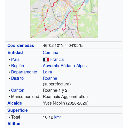
46°02′10″N
4°04′05″E
Coordenadas
Comuna
Entidad
•
País
Francia
•
Región
Auvernia-Ródano-Alpes
•
Departamento
Loira
•
Distrito
Roanne
(subprefectura)
•
Cantón
Roanne-1 y 2
• Mancomunidad
Roannais Agglomération
Yves Nicolin (2020-2026)
Alcalde
Superficie
• Total
16,12
km²
Altitud